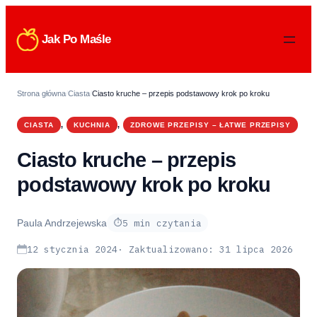
Jak Po Maśle
Strona główna
/
Ciasta
/
Ciasto kruche – przepis podstawowy krok po kroku
, 
, 
CIASTA
KUCHNIA
ZDROWE PRZEPISY – ŁATWE PRZEPISY
Ciasto kruche – przepis
podstawowy krok po kroku
5 min czytania
Paula Andrzejewska
12 stycznia 2024
· Zaktualizowano:
31 lipca 2026