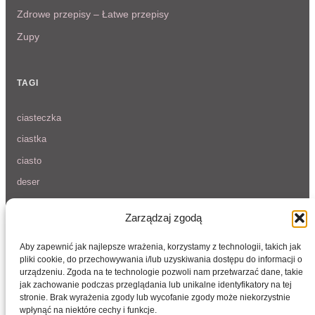
Zdrowe przepisy – Łatwe przepisy
Zupy
TAGI
ciasteczka
ciastka
ciasto
deser
kruche ciasteczka
Zarządzaj zgodą
makaron
przepis
Aby zapewnić jak najlepsze wrażenia, korzystamy z technologii, takich jak
pliki cookie, do przechowywania i/lub uzyskiwania dostępu do informacji o
przepisy na wigilię
urządzeniu. Zgoda na te technologie pozwoli nam przetwarzać dane, takie
jak zachowanie podczas przeglądania lub unikalne identyfikatory na tej
sałatka
stronie. Brak wyrażenia zgody lub wycofanie zgody może niekorzystnie
truskawki
wpłynąć na niektóre cechy i funkcje.