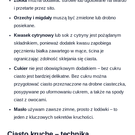
Żółtka
można dodawać surowe lub ugotowane na twardo
i przetarte przez sito.
Orzechy i migdały
muszą być zmielone lub drobno
posiekane.
Kwasek cytrynowy
lub sok z cytryny jest pożądanym
składnikiem, ponieważ dodatek kwasu zapobiega
pęcznieniu białka zawartego w mące, ścina je
ograniczając zdolność sklejania się ciasta.
Cukier
nie jest obowiązkowym dodatkiem – bez cukru
ciasto jest bardziej delikatne. Bez cukru można
przygotować ciasto przeznaczone na drobne ciasteczka,
posypywane po uformowaniu cukrem, a także na spody
ciast z owocami.
Masło
używam zawsze zimne, prosto z lodówki – to
jeden z kluczowych sekretów kruchości.
Ciasto kruche – technika