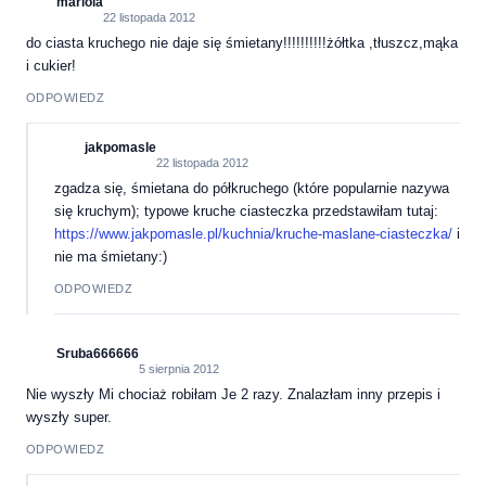
mariola
22 listopada 2012
do ciasta kruchego nie daje się śmietany!!!!!!!!!!żółtka ,tłuszcz,mąka
i cukier!
ODPOWIEDZ
jakpomasle
22 listopada 2012
zgadza się, śmietana do półkruchego (które popularnie nazywa
się kruchym); typowe kruche ciasteczka przedstawiłam tutaj:
https://www.jakpomasle.pl/kuchnia/kruche-maslane-ciasteczka/
i
nie ma śmietany:)
ODPOWIEDZ
Sruba666666
5 sierpnia 2012
Nie wyszły Mi chociaż robiłam Je 2 razy. Znalazłam inny przepis i
wyszły super.
ODPOWIEDZ