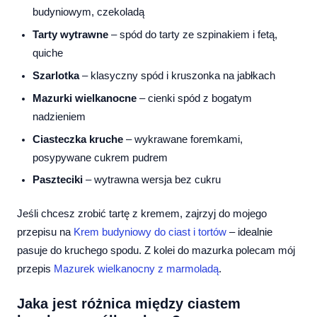
budyniowym, czekoladą
Tarty wytrawne
– spód do tarty ze szpinakiem i fetą,
quiche
Szarlotka
– klasyczny spód i kruszonka na jabłkach
Mazurki wielkanocne
– cienki spód z bogatym
nadzieniem
Ciasteczka kruche
– wykrawane foremkami,
posypywane cukrem pudrem
Paszteciki
– wytrawna wersja bez cukru
Jeśli chcesz zrobić tartę z kremem, zajrzyj do mojego
przepisu na
Krem budyniowy do ciast i tortów
– idealnie
pasuje do kruchego spodu. Z kolei do mazurka polecam mój
przepis
Mazurek wielkanocny z marmoladą
.
Jaka jest różnica między ciastem