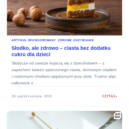
ARTYKUŁ SPONSOROWANY
, 
ZDROWE ODŻYWIANIE
Słodko, ale zdrowo – ciasta bez dodatku
cukru dla dzieci
Słodycze od zawsze kojarzą się z dzieciństwem – z
zapachem świeżo upieczonego ciasta, domowym ciepłem
i rodzinnymi chwilami spędzonymi przy stole. Trudno więc
całkowicie z…
28 października 2025
CZYTAJ
:
SŁODKO,
ALE
ZDROWO
–
CIASTA