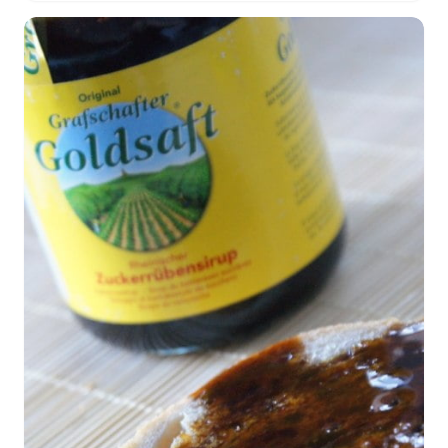
CUKIER
UZALEŻNIA?
DLACZEGO
TAK
TRUDNO
GO
OGRANICZYĆ