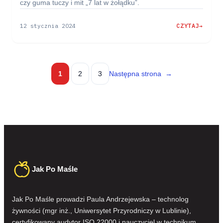
czy guma tuczy i mit „7 lat w żołądku”.
12 stycznia 2024
CZYTAJ
:
GUMA
DO
ŻUCIA
–
Następna strona
→
1
2
3
SKŁAD,
CZY
JEST
SZKODLIWA?
OPINIA
TECHNOLOGA
Jak Po Maśle
Jak Po Maśle prowadzi Paula Andrzejewska – technolog
żywności (mgr inż., Uniwersytet Przyrodniczy w Lublinie),
certyfikowany audytor ISO 22000 i nauczyciel w technikum