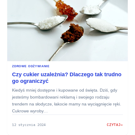
BEZ
DODATKU
CUKRU
DLA
DZIECI
ZDROWE ODŻYWIANIE
Czy cukier uzależnia? Dlaczego tak trudno
go ograniczyć
Kiedyś mniej dostępne i kupowane od święta. Dziś, gdy
jesteśmy bombardowani reklamą i swojego rodzaju
trendem na słodycze, łakocie mamy na wyciągnięcie ręki.
Cukrowe wyroby…
12 stycznia 2024
CZYTAJ
:
CZY