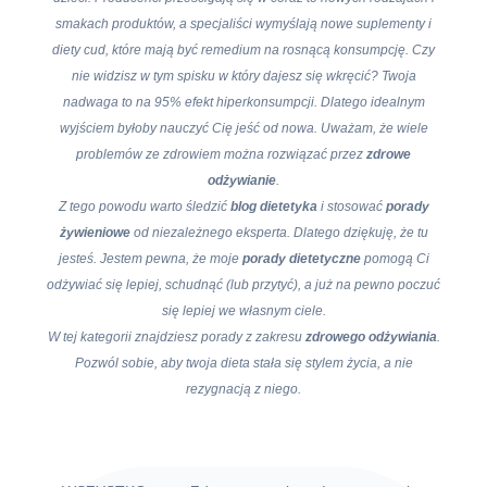
smakach produktów, a specjaliści wymyślają nowe suplementy i
diety cud, które mają być remedium na rosnącą konsumpcję. Czy
nie widzisz w tym spisku w który dajesz się wkręcić? Twoja
nadwaga to na 95% efekt hiperkonsumpcji. Dlatego idealnym
wyjściem byłoby nauczyć Cię jeść od nowa. Uważam, że wiele
problemów ze zdrowiem można rozwiązać przez
zdrowe
odżywianie
.
Z tego powodu warto śledzić
blog dietetyka
i stosować
porady
żywieniowe
od niezależnego eksperta. Dlatego dziękuję, że tu
jesteś. Jestem pewna, że moje
porady dietetyczne
pomogą Ci
odżywiać się lepiej, schudnąć (lub przytyć), a już na pewno poczuć
się lepiej we własnym ciele.
W tej kategorii znajdziesz porady z zakresu
zdrowego odżywiania
.
Pozwól sobie, aby twoja dieta stała się stylem życia, a nie
rezygnacją z niego.