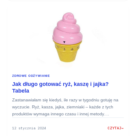
I
CZOSNEK
–
WŁAŚCIWOŚCI
ZDROWOTNE
I
ZASTOSOWANIE
ZDROWE ODŻYWIANIE
Jak długo gotować ryż, kaszę i jajka?
Tabela
Zastanawiałam się kiedyś, ile razy w tygodniu gotuję na
wyczucie. Ryż, kasza, jajka, ziemniaki – każde z tych
produktów wymaga innego czasu i innej metody.…
12 stycznia 2024
CZYTAJ
: