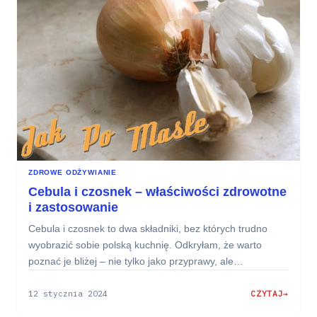
TO,
GDZIE
KUPIĆ
(LIDL,
BIEDRONKA)
ZDROWE ODŻYWIANIE
Cebula i czosnek – właściwości zdrowotne
i zastosowanie
Cebula i czosnek to dwa składniki, bez których trudno
wyobrazić sobie polską kuchnię. Odkryłam, że warto
poznać je bliżej – nie tylko jako przyprawy, ale…
12 stycznia 2024
CZYTAJ
:
CEBULA