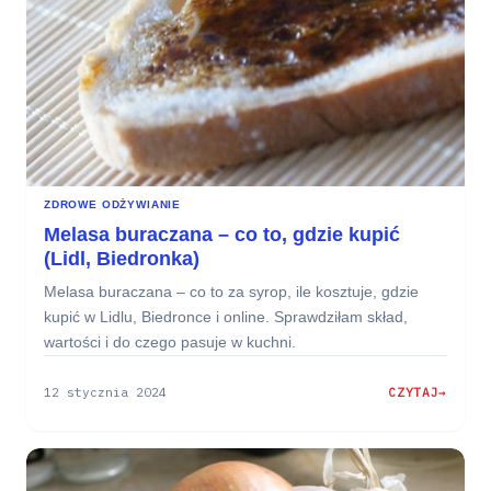
ZDROWE ODŻYWIANIE
Melasa buraczana – co to, gdzie kupić
(Lidl, Biedronka)
Melasa buraczana – co to za syrop, ile kosztuje, gdzie
kupić w Lidlu, Biedronce i online. Sprawdziłam skład,
wartości i do czego pasuje w kuchni.
12 stycznia 2024
CZYTAJ
:
MELASA
BURACZANA
–
CO