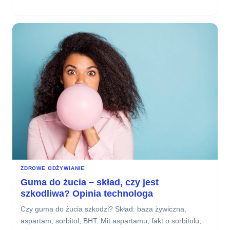
:
LESZCZ
–
CZY
WARTO
JEŚĆ?
OŚCI,
SMAK,
WARTOŚCI
ODŻYWCZE
+
PRZEPISY
ZDROWE ODŻYWIANIE
Guma do żucia – skład, czy jest
szkodliwa? Opinia technologa
Czy guma do żucia szkodzi? Skład: baza żywiczna,
aspartam, sorbitol, BHT. Mit aspartamu, fakt o sorbitolu,