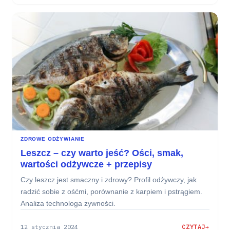
JAK
DŁUGO
GOTOWAĆ
RYŻ,
KASZĘ
I
JAJKA?
TABELA
ZDROWE ODŻYWIANIE
Leszcz – czy warto jeść? Ości, smak,
wartości odżywcze + przepisy
Czy leszcz jest smaczny i zdrowy? Profil odżywczy, jak
radzić sobie z ośćmi, porównanie z karpiem i pstrągiem.
Analiza technologa żywności.
12 stycznia 2024
CZYTAJ