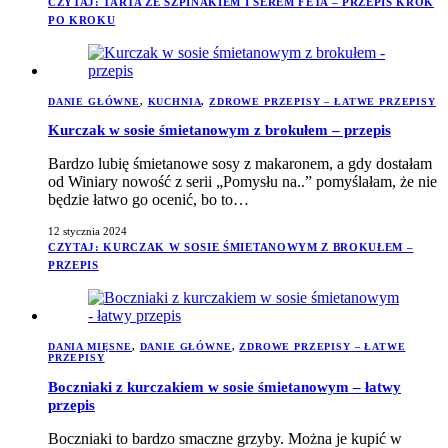
CZYTAJ
: TARTA ZE SZPINAKIEM I SEREM FETA – PRZEPIS KROK
PO KROKU
DANIE GŁÓWNE
,
KUCHNIA
,
ZDROWE PRZEPISY – ŁATWE PRZEPISY
Kurczak w sosie śmietanowym z brokułem – przepis
Bardzo lubię śmietanowe sosy z makaronem, a gdy dostałam
od Winiary nowość z serii „Pomysłu na..” pomyślałam, że nie
będzie łatwo go ocenić, bo to…
12 stycznia 2024
CZYTAJ
: KURCZAK W SOSIE ŚMIETANOWYM Z BROKUŁEM –
PRZEPIS
DANIA MIĘSNE
,
DANIE GŁÓWNE
,
ZDROWE PRZEPISY – ŁATWE
PRZEPISY
Boczniaki z kurczakiem w sosie śmietanowym – łatwy
przepis
Boczniaki to bardzo smaczne grzyby. Można je kupić w