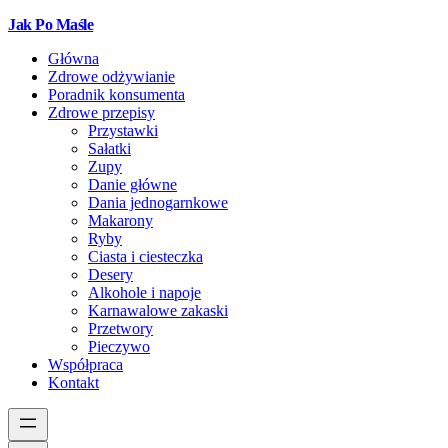
Jak Po Maśle
Główna
Zdrowe odżywianie
Poradnik konsumenta
Zdrowe przepisy
Przystawki
Sałatki
Zupy
Danie główne
Dania jednogarnkowe
Makarony
Ryby
Ciasta i ciesteczka
Desery
Alkohole i napoje
Karnawalowe zakaski
Przetwory
Pieczywo
Współpraca
Kontakt