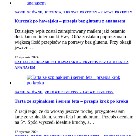
DANIE GŁÓWNE
,
KUCHNIA
,
ZDROWE PRZEPISY – ŁATWE PRZEPISY
Kurczak po hawajsku – przepis bez glutenu z ananasem
Dzisiejszy wpis został zainspirowany mailem jaki ostatnio
dostałam od internautki Ewy. Otóż zostałam poproszona o
większą ilość przepisów na potrawy bez glutenu. Przy okazji
jeszcze…
12 stycznia 2024
CZYTAJ
: KURCZAK PO HAWAJSKU – PRZEPIS BEZ GLUTENU Z
ANANASEM
DANIE GŁÓWNE
,
ZDROWE PRZEPISY – ŁATWE PRZEPISY
Tarta ze szpinakiem i serem feta – przepis krok po kroku
Z racji tego, że do wiosny jeszcze trochę, przygotowałam
tartę ze szpinakiem, serem feta i pomidorami. Przepis oceniam
na 5*. Spód wyszedł idealnie kruchy, a…
12 stycznia 2024