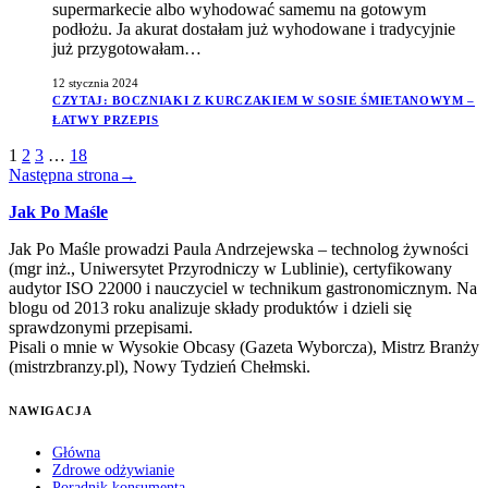
supermarkecie albo wyhodować samemu na gotowym
podłożu. Ja akurat dostałam już wyhodowane i tradycyjnie
już przygotowałam…
12 stycznia 2024
CZYTAJ
: BOCZNIAKI Z KURCZAKIEM W SOSIE ŚMIETANOWYM –
ŁATWY PRZEPIS
1
2
3
…
18
Następna strona
→
Jak Po Maśle
Jak Po Maśle prowadzi Paula Andrzejewska – technolog żywności
(mgr inż., Uniwersytet Przyrodniczy w Lublinie), certyfikowany
audytor ISO 22000 i nauczyciel w technikum gastronomicznym. Na
blogu od 2013 roku analizuje składy produktów i dzieli się
sprawdzonymi przepisami.
Pisali o mnie w Wysokie Obcasy (Gazeta Wyborcza), Mistrz Branży
(mistrzbranzy.pl), Nowy Tydzień Chełmski.
NAWIGACJA
Główna
Zdrowe odżywianie
Poradnik konsumenta