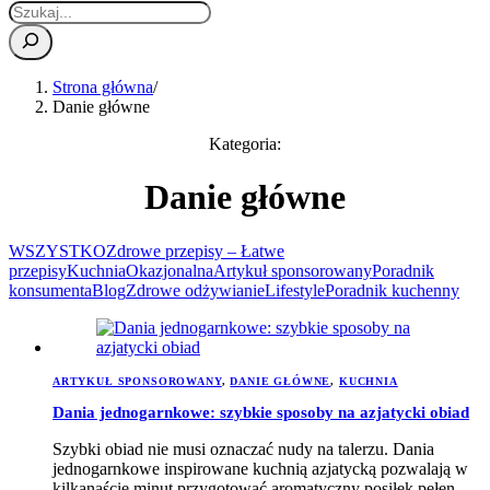
Strona główna
/
Danie główne
Kategoria:
Danie główne
WSZYSTKO
Zdrowe przepisy – Łatwe
przepisy
Kuchnia
Okazjonalna
Artykuł sponsorowany
Poradnik
konsumenta
Blog
Zdrowe odżywianie
Lifestyle
Poradnik kuchenny
ARTYKUŁ SPONSOROWANY
,
DANIE GŁÓWNE
,
KUCHNIA
Dania jednogarnkowe: szybkie sposoby na azjatycki obiad
Szybki obiad nie musi oznaczać nudy na talerzu. Dania
jednogarnkowe inspirowane kuchnią azjatycką pozwalają w
kilkanaście minut przygotować aromatyczny posiłek pełen