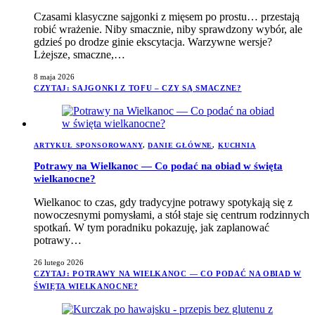
Czasami klasyczne sajgonki z mięsem po prostu… przestają
robić wrażenie. Niby smacznie, niby sprawdzony wybór, ale
gdzieś po drodze ginie ekscytacja. Warzywne wersje?
Lżejsze, smaczne,…
8 maja 2026
CZYTAJ
: SAJGONKI Z TOFU – CZY SĄ SMACZNE?
ARTYKUŁ SPONSOROWANY
,
DANIE GŁÓWNE
,
KUCHNIA
Potrawy na Wielkanoc — Co podać na obiad w święta
wielkanocne?
Wielkanoc to czas, gdy tradycyjne potrawy spotykają się z
nowoczesnymi pomysłami, a stół staje się centrum rodzinnych
spotkań. W tym poradniku pokazuję, jak zaplanować
potrawy…
26 lutego 2026
CZYTAJ
: POTRAWY NA WIELKANOC — CO PODAĆ NA OBIAD W
ŚWIĘTA WIELKANOCNE?