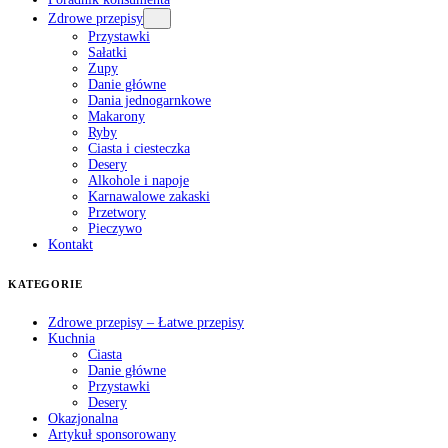
Zdrowe przepisy
Przystawki
Sałatki
Zupy
Danie główne
Dania jednogarnkowe
Makarony
Ryby
Ciasta i ciesteczka
Desery
Alkohole i napoje
Karnawalowe zakaski
Przetwory
Pieczywo
Kontakt
KATEGORIE
Zdrowe przepisy – Łatwe przepisy
Kuchnia
Ciasta
Danie główne
Przystawki
Desery
Okazjonalna
Artykuł sponsorowany