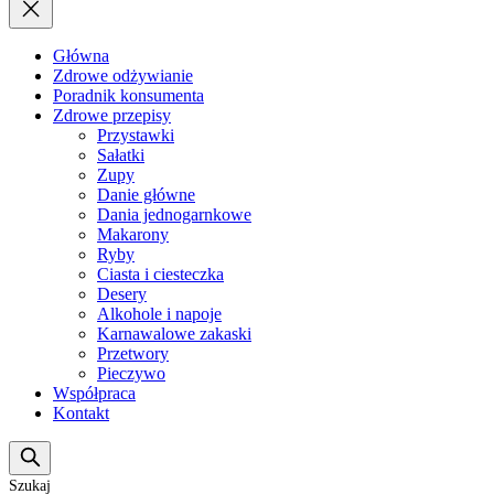
Główna
Zdrowe odżywianie
Poradnik konsumenta
Zdrowe przepisy
Przystawki
Sałatki
Zupy
Danie główne
Dania jednogarnkowe
Makarony
Ryby
Ciasta i ciesteczka
Desery
Alkohole i napoje
Karnawalowe zakaski
Przetwory
Pieczywo
Współpraca
Kontakt
Szukaj