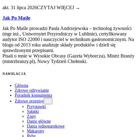
akt. 31 lipca 2026
CZYTAJ WIĘCEJ →
Jak Po Maśle
Jak Po Maśle prowadzi Paula Andrzejewska – technolog żywności
(mgr inż., Uniwersytet Przyrodniczy w Lublinie), certyfikowany
audytor ISO 22000 i nauczyciel w technikum gastronomicznym. Na
blogu od 2013 roku analizuje składy produktów i dzieli się
sprawdzonymi przepisami.
Pisali o mnie w Wysokie Obcasy (Gazeta Wyborcza), Mistrz Branży
(mistrzbranzy.pl), Nowy Tydzień Chełmski.
NAWIGACJA
Główna
Zdrowe odżywianie
Poradnik konsumenta
Zdrowe przepisy
Przystawki
Sałatki
Zupy
Danie główne
Dania jednogarnkowe
Makarony
Ryby