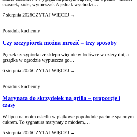
czosnek, zioła, wymieszać. A jednak wychodzi…
7 sierpnia 2026
CZYTAJ WIĘCEJ →
Poradnik kuchenny
Czy szczypiorek można mrozić – trzy sposoby
Pęczek szczypiorku ze sklepu więdnie w lodówce w cztery dni, a
grządka w ogrodzie wypuszcza go…
6 sierpnia 2026
CZYTAJ WIĘCEJ →
Poradnik kuchenny
Marynata do skrzydełek na grilla – proporcje i
czasy
W lipcu na moim osiedlu w piątkowe popołudnie pachnie spalonym
cukrem. To sygnatura marynaty z miodem,…
5 sierpnia 2026
CZYTAJ WIĘCEJ →