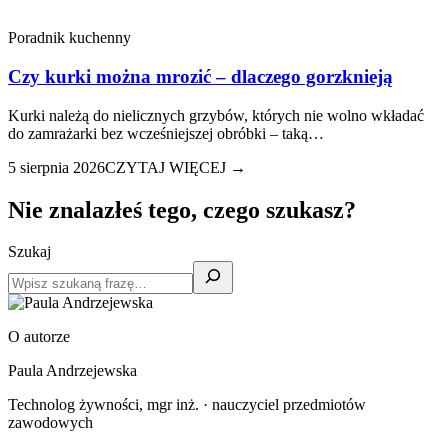
Poradnik kuchenny
Czy kurki można mrozić – dlaczego gorzknieją
Kurki należą do nielicznych grzybów, których nie wolno wkładać
do zamrażarki bez wcześniejszej obróbki – taką…
5 sierpnia 2026
CZYTAJ WIĘCEJ →
Nie znalazłeś tego, czego szukasz?
Szukaj
O autorze
Paula Andrzejewska
Technolog żywności, mgr inż. · nauczyciel przedmiotów
zawodowych