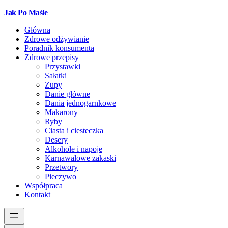
Jak Po Maśle
Główna
Zdrowe odżywianie
Poradnik konsumenta
Zdrowe przepisy
Przystawki
Sałatki
Zupy
Danie główne
Dania jednogarnkowe
Makarony
Ryby
Ciasta i ciesteczka
Desery
Alkohole i napoje
Karnawalowe zakaski
Przetwory
Pieczywo
Współpraca
Kontakt