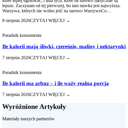
które lepiej ugotować, i lista tych, które na surowo faktycznie są
lepsze. Zaczynam od tej pierwszej, bo tam stawka jest najwyższa.
Warzywa, których nie wolno jeść na surowo WarzywoCo…
8 sierpnia 2026
CZYTAJ WIĘCEJ →
Poradnik konsumenta
Ile kalorii mają śliwki, czereśnie, maliny i nektarynki
7 sierpnia 2026
CZYTAJ WIĘCEJ →
Poradnik konsumenta
Ile kalorii ma arbuz – i ile waży realna porcja
7 sierpnia 2026
CZYTAJ WIĘCEJ →
Wyróżnione Artykuły
Materiały naszych partnerów