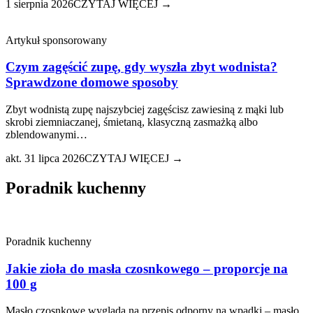
1 sierpnia 2026
CZYTAJ WIĘCEJ →
Artykuł sponsorowany
Czym zagęścić zupę, gdy wyszła zbyt wodnista?
Sprawdzone domowe sposoby
Zbyt wodnistą zupę najszybciej zagęścisz zawiesiną z mąki lub
skrobi ziemniaczanej, śmietaną, klasyczną zasmażką albo
zblendowanymi…
akt. 31 lipca 2026
CZYTAJ WIĘCEJ →
Poradnik kuchenny
Poradnik kuchenny
Jakie zioła do masła czosnkowego – proporcje na
100 g
Masło czosnkowe wygląda na przepis odporny na wpadki – masło,