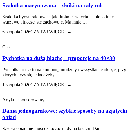
Szalotka marynowana – słoiki na cały rok
Szalotka bywa traktowana jak drobniejsza cebula, ale to inne
warzywo i inaczej się zachowuje. Ma mniej…
6 sierpnia 2026
CZYTAJ WIĘCEJ →
Ciasta
Pychotka na dużą blachę – proporcje na 40×30
Pychotka to ciasto na komunię, urodziny i wszystkie te okazje, przy
których liczy się jedno: żeby…
1 sierpnia 2026
CZYTAJ WIĘCEJ →
Artykuł sponsorowany
Dania jednogarnkowe: szybkie sposoby na azjatycki
obiad
Szybki obiad nie musi oznaczać nudy na talerzu. Dania