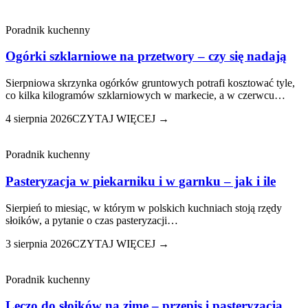
Poradnik kuchenny
Ogórki szklarniowe na przetwory – czy się nadają
Sierpniowa skrzynka ogórków gruntowych potrafi kosztować tyle,
co kilka kilogramów szklarniowych w markecie, a w czerwcu…
4 sierpnia 2026
CZYTAJ WIĘCEJ →
Poradnik kuchenny
Pasteryzacja w piekarniku i w garnku – jak i ile
Sierpień to miesiąc, w którym w polskich kuchniach stoją rzędy
słoików, a pytanie o czas pasteryzacji…
3 sierpnia 2026
CZYTAJ WIĘCEJ →
Poradnik kuchenny
Leczo do słoików na zimę – przepis i pasteryzacja