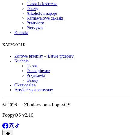
Ciasta i ciesteczka
Desery
Alkohole i napoje
Karnawalowe zakaski
Przetwory
Pieczywo
Kontakt
KATEGORIE
Zdrowe przepisy – Łatwe przepisy
Kuchnia
Ciasta
Danie główne
Przystawki
Desery
Okazjonalna
Artykuł sponsorowany
© 2026 — Zbudowano z PoppyOS
PoppyOS v2.16