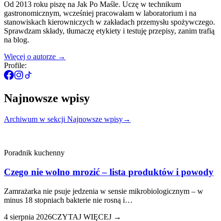
Od 2013 roku piszę na Jak Po Maśle. Uczę w technikum
gastronomicznym, wcześniej pracowałam w laboratorium i na
stanowiskach kierowniczych w zakładach przemysłu spożywczego.
Sprawdzam składy, tłumaczę etykiety i testuję przepisy, zanim trafią
na blog.
Więcej o autorze
→
Profile:
Najnowsze wpisy
Archiwum
w sekcji Najnowsze wpisy
→
Poradnik kuchenny
Czego nie wolno mrozić – lista produktów i powody
Zamrażarka nie psuje jedzenia w sensie mikrobiologicznym – w
minus 18 stopniach bakterie nie rosną i…
4 sierpnia 2026
CZYTAJ WIĘCEJ →