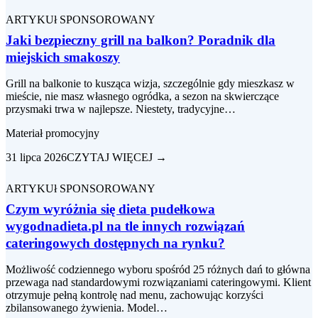
ARTYKUł SPONSOROWANY
Jaki bezpieczny grill na balkon? Poradnik dla
miejskich smakoszy
Grill na balkonie to kusząca wizja, szczególnie gdy mieszkasz w
mieście, nie masz własnego ogródka, a sezon na skwierczące
przysmaki trwa w najlepsze. Niestety, tradycyjne…
Materiał promocyjny
31 lipca 2026
CZYTAJ WIĘCEJ →
ARTYKUł SPONSOROWANY
Czym wyróżnia się dieta pudełkowa
wygodnadieta.pl na tle innych rozwiązań
cateringowych dostępnych na rynku?
Możliwość codziennego wyboru spośród 25 różnych dań to główna
przewaga nad standardowymi rozwiązaniami cateringowymi. Klient
otrzymuje pełną kontrolę nad menu, zachowując korzyści
zbilansowanego żywienia. Model…