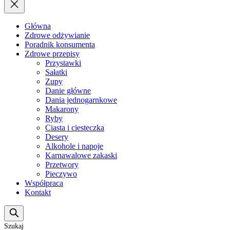
Główna
Zdrowe odżywianie
Poradnik konsumenta
Zdrowe przepisy
Przystawki
Sałatki
Zupy
Danie główne
Dania jednogarnkowe
Makarony
Ryby
Ciasta i ciesteczka
Desery
Alkohole i napoje
Karnawalowe zakaski
Przetwory
Pieczywo
Współpraca
Kontakt
Szukaj