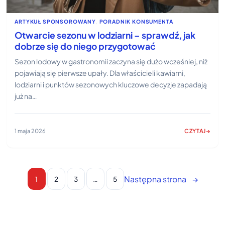
ARTYKUŁ SPONSOROWANY
, 
PORADNIK KONSUMENTA
Otwarcie sezonu w lodziarni – sprawdź, jak
dobrze się do niego przygotować
Sezon lodowy w gastronomii zaczyna się dużo wcześniej, niż
pojawiają się pierwsze upały. Dla właścicieli kawiarni,
lodziarni i punktów sezonowych kluczowe decyzje zapadają
już na…
1 maja 2026
CZYTAJ
:
OTWARCIE
SEZONU
W
LODZIARNI
Następna strona
→
1
2
3
…
5
–
SPRAWDŹ,
JAK
DOBRZE
SIĘ