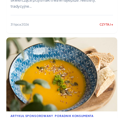
skwierczące przysmaki trwa w najlepsze. Niestety,
tradycyjne…
31 lipca 2026
CZYTAJ
:
JAKI
BEZPIECZN
GRILL
NA
BALKON?
PORADNIK
DLA
MIEJSKICH
SMAKOSZY
ARTYKUŁ SPONSOROWANY
, 
PORADNIK KONSUMENTA