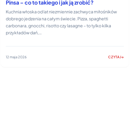
Pinsa – co to takiego i jak ją zrobić?
Kuchnia włoska od lat niezmiennie zachwyca miłośników
dobrego jedzenia na całym świecie. Pizza, spaghetti
carbonara, gnocchi, risotto czy lasagne – to tylko kilka
przykładów dań,…
12 maja 2026
CZYTAJ
:
PINSA
KOWE:
–
CO
TO
TAKIEGO
I
JAK
JĄ
ZROBIĆ?