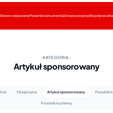
Zdrowe odżywianie
Poradnik konsumenta
Zdrowe przepisy
Współpraca
Ko
KATEGORIA:
Artykuł sponsorowany
hnia
Okazjonalna
Artykuł sponsorowany
Poradnik 
Poradnik kuchenny