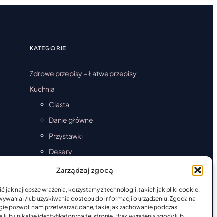
AĆ
KATEGORIE
Zdrowe przepisy – Łatwe przepisy
Kuchnia
Ciasta
Danie główne
Przystawki
Desery
Okazjonalna
Zarządzaj zgodą
Artykuł sponsorowany
 jak najlepsze wrażenia, korzystamy z technologii, takich jak pliki cookie,
ywania i/lub uzyskiwania dostępu do informacji o urządzeniu. Zgoda na
gie pozwoli nam przetwarzać dane, takie jak zachowanie podczas
 lub unikalne identyfikatory na tej stronie. Brak wyrażenia zgody lub