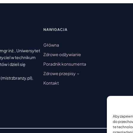
DO
NIEGO
PRZYGOTOW
NAWIGACJA
Główna
mgr inż., Uniwersytet
Zdrowe odżywianie
czyciel w technikum
Poradnik konsumenta
w i dzieli się
Zdrowe przepisy
(mistrzbranzy.pl),
Kontakt
Aby zapewnić
do przechow
te technolo
przeglądania