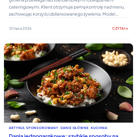
cateringowymi. Klient otrzymuje pełną kontrolę nad menu,
zachowując korzyści zbilansowanego żywienia. Model…
30 lipca 2026
CZYTAJ
:
CZYM
Y
WYRÓŻNIA
SIĘ
DIETA
PUDEŁKOWA
WYGODNADIE
NA
TLE
INNYCH
ROZWIĄZAŃ
CATERINGO
DOSTĘPNYC
NA
RYNKU?
ARTYKUŁ SPONSOROWANY
, 
DANIE GŁÓWNE
, 
KUCHNIA
Dania jednogarnkowe: szybkie sposoby na