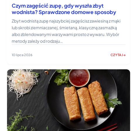
Czym zagęścić zupę, gdy wyszła zbyt
wodnista? Sprawdzone domowe sposoby
Zbyt wodnistą zupę najszybciej zagęścisz zawiesiną z mąki
lub skrobi ziemniaczanej, śmietaną, klasyczną zasmażką
albo zblendowanymi warzywami prosto z wywaru. Wybór
metody zależy od rodzaju…
10 lipca 2026
CZYTAJ
:
CZYM
ZAGĘŚCIĆ
ZUPĘ,
GDY
WYSZŁA
ZBYT
WODNISTA
SPRAWDZO
DOMOWE
SPOSOBY