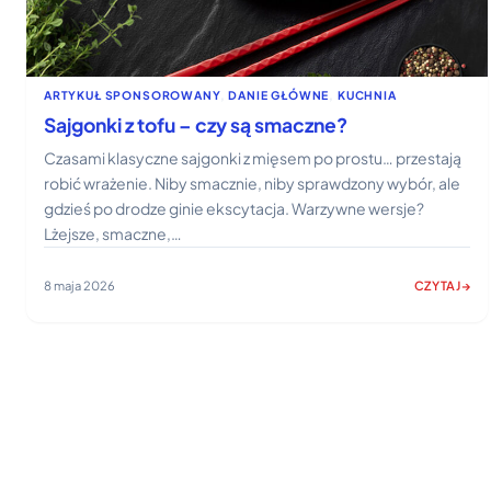
ARTYKUŁ SPONSOROWANY
, 
DANIE GŁÓWNE
, 
KUCHNIA
Sajgonki z tofu – czy są smaczne?
Czasami klasyczne sajgonki z mięsem po prostu… przestają
robić wrażenie. Niby smacznie, niby sprawdzony wybór, ale
gdzieś po drodze ginie ekscytacja. Warzywne wersje?
Lżejsze, smaczne,…
8 maja 2026
CZYTAJ
:
SAJGONKI
Z
TOFU
–
CZY
SĄ
SMACZNE?