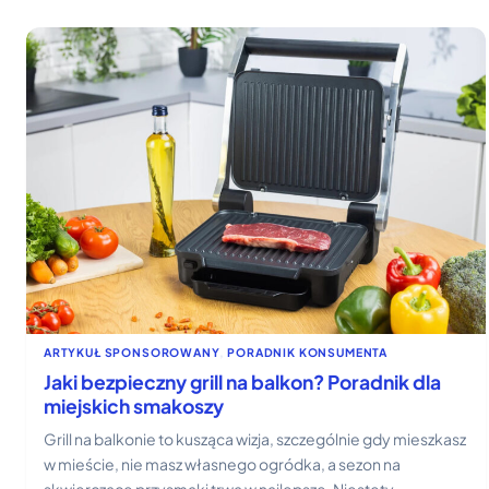
ARTYKUŁ SPONSOROWANY
, 
PORADNIK KONSUMENTA
Jaki bezpieczny grill na balkon? Poradnik dla
miejskich smakoszy
Grill na balkonie to kusząca wizja, szczególnie gdy mieszkasz
w mieście, nie masz własnego ogródka, a sezon na