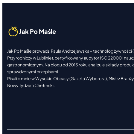
Jak Po Maśle
Jak Po Maśle prowadzi Paula Andrzejewska – technolog żywności (
Przyrodniczy w Lublinie), certyfikowany audytor ISO 22000 i nau
gastronomicznym. Na blogu od 2013 roku analizuje składy produktó
sprawdzonymi przepisami.
Pisali o mnie w Wysokie Obcasy (Gazeta Wyborcza), Mistrz Branży 
Nowy Tydzień Chełmski.