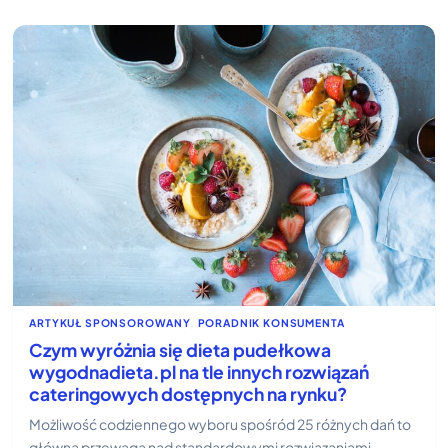
ARTYKUŁ SPONSOROWANY
, 
PORADNIK KONSUMENTA
Czym wyróżnia się dieta pudełkowa
wygodnadieta.pl na tle innych rozwiązań
cateringowych dostępnych na rynku?
Możliwość codziennego wyboru spośród 25 różnych dań to
główna przewaga nad standardowymi rozwiązaniami