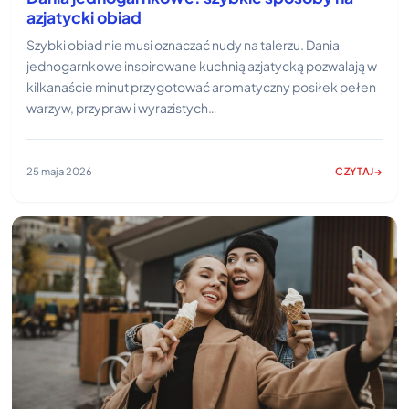
azjatycki obiad
Szybki obiad nie musi oznaczać nudy na talerzu. Dania
jednogarnkowe inspirowane kuchnią azjatycką pozwalają w
kilkanaście minut przygotować aromatyczny posiłek pełen
warzyw, przypraw i wyrazistych…
25 maja 2026
CZYTAJ
:
DANIA
JEDNOGARN
SZYBKIE
SPOSOBY
NA
AZJATYCKI
?
OBIAD
NE