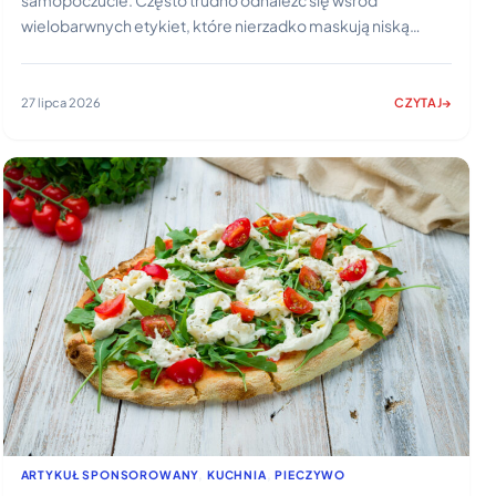
samopoczucie. Często trudno odnaleźć się wśród
wielobarwnych etykiet, które nierzadko maskują niską…
27 lipca 2026
CZYTAJ
:
ŚWIADOME
WYBORY
ŻYWIENIOWE
–
JAK
TA.PL
ZNALEŹĆ
PRODUKTY
WYSOKIEJ
JAKOŚCI?
WYCH
H
ARTYKUŁ SPONSOROWANY
, 
KUCHNIA
, 
PIECZYWO