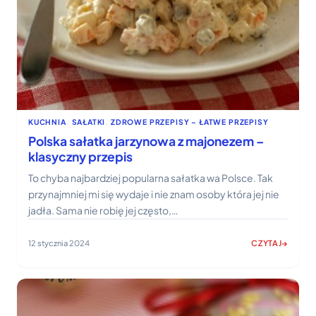
KUCHNIA
, 
SAŁATKI
, 
ZDROWE PRZEPISY – ŁATWE PRZEPISY
Polska sałatka jarzynowa z majonezem –
klasyczny przepis
To chyba najbardziej popularna sałatka wa Polsce. Tak
przynajmniej mi się wydaje i nie znam osoby która jej nie
jadła. Sama nie robię jej często,…
12 stycznia 2024
CZYTAJ
:
POLSKA
SAŁATKA
JARZYNOWA
Z
MAJONEZEM