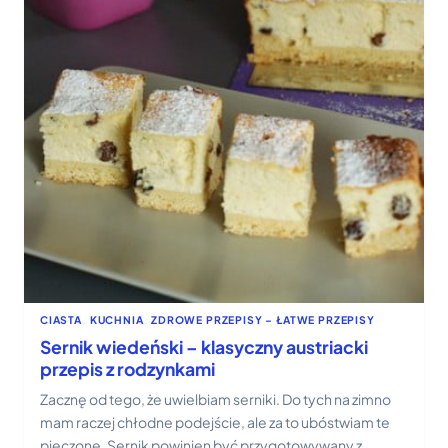
CIASTA
, 
KUCHNIA
, 
ZDROWE PRZEPISY – ŁATWE PRZEPISY
Sernik wiedeński – klasyczny austriacki
przepis z rodzynkami
Zacznę od tego, że uwielbiam serniki. Do tych na zimno
mam raczej chłodne podejście, ale za to ubóstwiam te
pieczone. Sernik powinien być przygotowywany z…