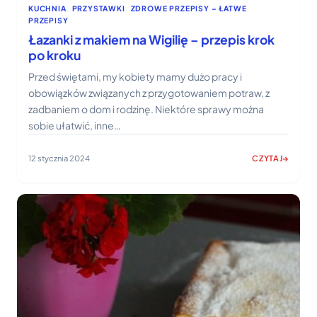
KUCHNIA
, 
PRZYSTAWKI
, 
ZDROWE PRZEPISY – ŁATWE
PRZEPISY
Łazanki z makiem na Wigilię – przepis krok
po kroku
Przed świętami, my kobiety mamy dużo pracy i
obowiązków związanych z przygotowaniem potraw, z
zadbaniem o dom i rodzinę. Niektóre sprawy można
sobie ułatwić, inne…
12 stycznia 2024
CZYTAJ
:
ŁAZANKI
Z
MAKIEM
NA
WIGILIĘ
–
PRZEPIS
KROK
PO
KROKU