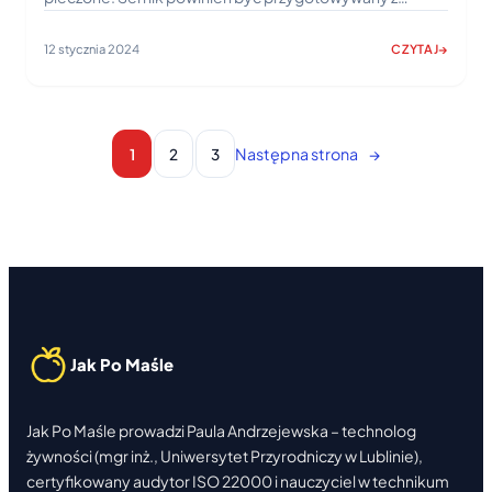
12 stycznia 2024
CZYTAJ
:
SERNIK
WIEDEŃSKI
–
KLASYCZNY
Następna strona
→
1
2
3
AUSTRIACKI
PRZEPIS
Z
RODZYNKAMI
Jak Po Maśle
Jak Po Maśle prowadzi Paula Andrzejewska – technolog
żywności (mgr inż., Uniwersytet Przyrodniczy w Lublinie),
certyfikowany audytor ISO 22000 i nauczyciel w technikum