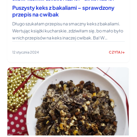
Puszysty keks z bakaliami – sprawdzony
przepis na cwibak
Długo szukałam przepisu na smaczny keks z bakaliami.
Wertując książki kucharskie, zdziwiłam się, bo mało było
w nich przepisów na keks inaczej cwibak. Ba! W…
12 stycznia 2024
CZYTAJ
:
PUSZYSTY
KEKS
Z
BAKALIAMI
–
SPRAWDZONY
PRZEPIS
NA
CWIBAK