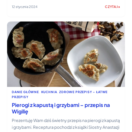
12 stycznia 2024
CZYTAJ
:
PUSZYSTY
SERNIK
Z
BRZOSKWINIA
–
PRZEPIS
KROK
PO
KROKU
DANIE GŁÓWNE
, 
KUCHNIA
, 
ZDROWE PRZEPISY – ŁATWE
PRZEPISY
Pierogi z kapustą i grzybami – przepis na
Wigilię
Prezentuję Wam dziś świetny przepis na pierogi z kapustą
i grzybami. Receptura pochodzi z książki Siostry Anastazji