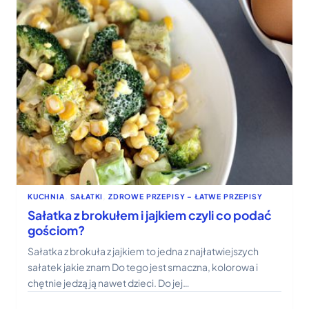
KUCHNIA
, 
SAŁATKI
, 
ZDROWE PRZEPISY – ŁATWE PRZEPISY
Sałatka z brokułem i jajkiem czyli co podać
gościom?
Sałatka z brokuła z jajkiem to jedna z najłatwiejszych
sałatek jakie znam Do tego jest smaczna, kolorowa i
chętnie jedzą ją nawet dzieci. Do jej…