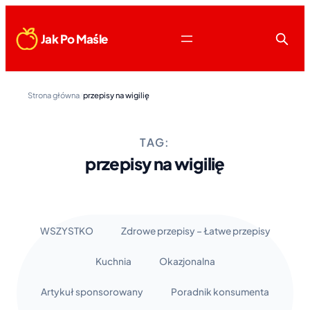
Jak Po Maśle
Strona główna
/
przepisy na wigilię
TAG:
przepisy na wigilię
WSZYSTKO
Zdrowe przepisy – Łatwe przepisy
Kuchnia
Okazjonalna
Artykuł sponsorowany
Poradnik konsumenta