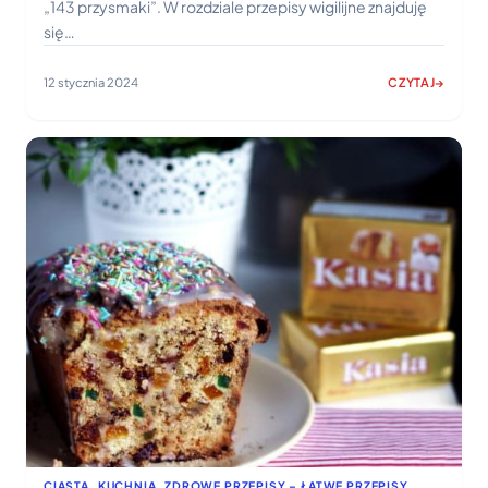
„143 przysmaki”. W rozdziale przepisy wigilijne znajduję
się…
12 stycznia 2024
CZYTAJ
:
PIEROGI
Z
KAPUSTĄ
I
GRZYBAMI
–
PRZEPIS
NA
WIGILIĘ
CIASTA
, 
KUCHNIA
, 
ZDROWE PRZEPISY – ŁATWE PRZEPISY