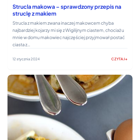
Strucla makowa – sprawdzony przepis na
struclę z makiem
Strucla z makiem zwana inaczej makowcem chyba
najbardziej kojarzy mi się z Wigilijnym ciastem, chociaż u
mnie w domu makowiec najczęściej przyjmował postać
ciasta z…
12 stycznia 2024
CZYTAJ
:
STRUCLA
MAKOWA
–
SPRAWDZONY
PRZEPIS
NA
STRUCLĘ
Z
MAKIEM