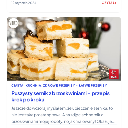
12 stycznia 2024
CZYTAJ
:
SAŁATKA
Z
BROKUŁEM
I
JAJKIEM
CZYLI
CO
PODAĆ
GOŚCIOM?
CIASTA
, 
KUCHNIA
, 
ZDROWE PRZEPISY – ŁATWE PRZEPISY
Puszysty sernik z brzoskwiniami – przepis
krok po kroku
Jeszcze do wczoraj myślałem, że upieczenie sernika, to
nie jest taka prosta sprawa. A na zdjęciach sernik z
brzoskwiniami mojej roboty, no jak malowany! Okazuje…