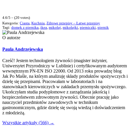
4.6/5 – (20 votes)
Kategoria:
Ciasta
,
Kuchnia
,
Zdrowe przepisy – Łatwe przepisy
Tagi:
domek z piernika
,
ikea
,
mikołaj
,
mikołajki
,
pierniczki
,
piernik
O autorze
Paula Andrzejewska
Cześć! Jestem technologiem żywności (magister inżynier,
Uniwersytet Przyrodniczy w Lublinie) i certyfikowanym audytorem
wewnętrznym PN-EN ISO 22000. Od 2013 roku prowadzę blog
Jak Po Maśle, na którym analizuję składy produktów spożywczych i
dzielę się przepisami. Pracowałam w laboratoriach i na
stanowiskach kierowniczych w zakładach przemysłu spożywczego.
Ukończyłam studia podyplomowe z zarządzania jakością i
bezpieczeństwem zdrowotnym żywności. Obecnie pracuję jako
nauczyciel przedmiotów zawodowych w technikum
gastronomicznym, gdzie dzielę się swoją wiedzą i doświadczeniem
z młodzieżą.
Wszystkie artykuły (566) →