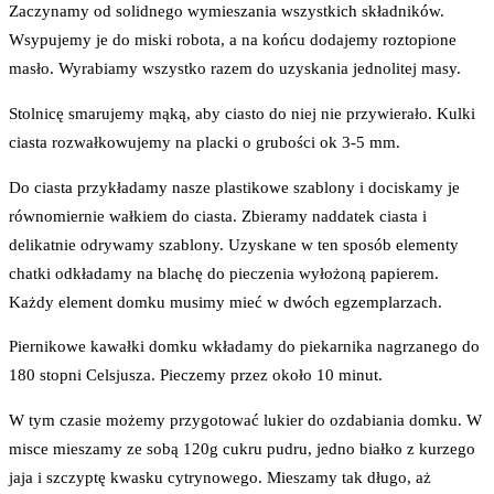
Zaczynamy od solidnego wymieszania wszystkich składników.
Wsypujemy je do miski robota, a na końcu dodajemy roztopione
masło. Wyrabiamy wszystko razem do uzyskania jednolitej masy.
Stolnicę smarujemy mąką, aby ciasto do niej nie przywierało. Kulki
ciasta rozwałkowujemy na placki o grubości ok 3-5 mm.
Do ciasta przykładamy nasze plastikowe szablony i dociskamy je
równomiernie wałkiem do ciasta. Zbieramy naddatek ciasta i
delikatnie odrywamy szablony. Uzyskane w ten sposób elementy
chatki odkładamy na blachę do pieczenia wyłożoną papierem.
Każdy element domku musimy mieć w dwóch egzemplarzach.
Piernikowe kawałki domku wkładamy do piekarnika nagrzanego do
180 stopni Celsjusza. Pieczemy przez około 10 minut.
W tym czasie możemy przygotować lukier do ozdabiania domku. W
misce mieszamy ze sobą 120g cukru pudru, jedno białko z kurzego
jaja i szczyptę kwasku cytrynowego. Mieszamy tak długo, aż