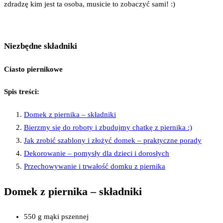
zdradzę kim jest ta osoba, musicie to zobaczyć sami! :)
Niezbędne składniki
Ciasto piernikowe
Spis treści:
Domek z piernika – składniki
Bierzmy się do roboty i zbudujmy chatkę z piernika :)
Jak zrobić szablony i złożyć domek – praktyczne porady
Dekorowanie – pomysły dla dzieci i dorosłych
Przechowywanie i trwałość domku z piernika
Domek z piernika – składniki
550 g mąki pszennej