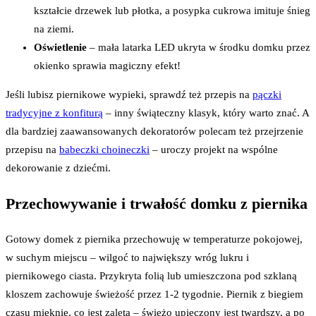
kształcie drzewek lub płotka, a posypka cukrowa imituje śnieg
na ziemi.
Oświetlenie
– mała latarka LED ukryta w środku domku przez
okienko sprawia magiczny efekt!
Jeśli lubisz piernikowe wypieki, sprawdź też przepis na
pączki
tradycyjne z konfiturą
– inny świąteczny klasyk, który warto znać. A
dla bardziej zaawansowanych dekoratorów polecam też przejrzenie
przepisu na
babeczki choineczki
– uroczy projekt na wspólne
dekorowanie z dziećmi.
Przechowywanie i trwałość domku z piernika
Gotowy domek z piernika przechowuję w temperaturze pokojowej,
w suchym miejscu – wilgoć to największy wróg lukru i
piernikowego ciasta. Przykryta folią lub umieszczona pod szklaną
kloszem zachowuje świeżość przez 1-2 tygodnie. Piernik z biegiem
czasu mięknie, co jest zaletą – świeżo upieczony jest twardszy, a po