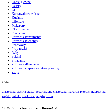
Danie główne
Desery
Grill
Karnawalowe zakaski
Kuchnia
Lifestyle
Makarony
Okazjonalna
Pieczywo
Poradnik konsumenta
Poradnik kuchenny
Przetwory
Przystawki
Ryby
Sałatki
Śniadanie
Zdrowe odżywianie
Zdrowe przepisy – Łatwe przepisy
Zupy
TAGI
ciasteczka
ciastka
ciasto
deser
kruche ciasteczka
makaron
przepis
przepisy na
wigilię
sałatka
truskawki
wigilia
zupa
© 2026 — Zbudowano z PoppyOS