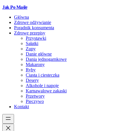
Jak Po Maśle
Główna
Zdrowe odżywianie
Poradnik konsumenta
Zdrowe przepisy
Przystawki
Sałatki
Zupy
Danie główne
Dania jednogarnkowe
Makarony
Ryby
Ciasta i ciesteczka
Desery
Alkohole i napoje
Karnawalowe zakaski
Przetwory
Pieczywo
Kontakt