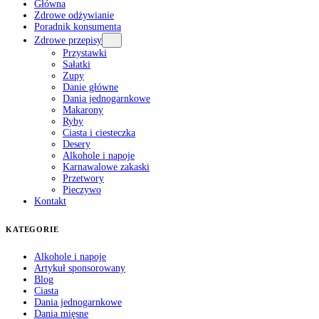
Główna
Zdrowe odżywianie
Poradnik konsumenta
Zdrowe przepisy
Przystawki
Sałatki
Zupy
Danie główne
Dania jednogarnkowe
Makarony
Ryby
Ciasta i ciesteczka
Desery
Alkohole i napoje
Karnawalowe zakaski
Przetwory
Pieczywo
Kontakt
KATEGORIE
Alkohole i napoje
Artykuł sponsorowany
Blog
Ciasta
Dania jednogarnkowe
Dania mięsne