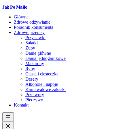
Jak Po Maśle
Główna
Zdrowe odżywianie
Poradnik konsumenta
Zdrowe przepisy
Przystawki
Sałatki
Zupy
Danie główne
Dania jednogarnkowe
Makarony
Ryby
Ciasta i ciesteczka
Desery
Alkohole i napoje
Karnawalowe zakaski
Przetwory
Pieczywo
Kontakt