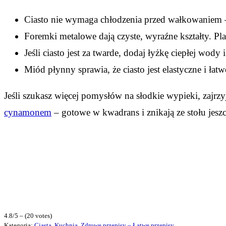
Ciasto nie wymaga chłodzenia przed wałkowaniem –
Foremki metalowe dają czyste, wyraźne kształty. Plast
Jeśli ciasto jest za twarde, dodaj łyżkę ciepłej wody
Miód płynny sprawia, że ciasto jest elastyczne i ła
Jeśli szukasz więcej pomysłów na słodkie wypieki, zajrz
cynamonem
– gotowe w kwadrans i znikają ze stołu jeszcz
4.8/5 – (20 votes)
Kategoria:
Ciasta
,
Kuchnia
,
Zdrowe przepisy – Łatwe przepisy