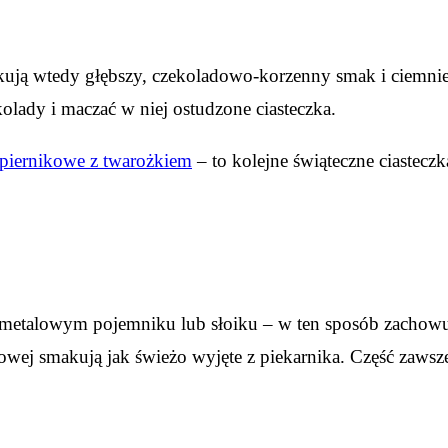
skują wtedy głębszy, czekoladowo-korzenny smak i ciemnie
kolady i maczać w niej ostudzone ciasteczka.
 piernikowe z twarożkiem
– to kolejne świąteczne ciasteczk
metalowym pojemniku lub słoiku – w ten sposób zachowuj
owej smakują jak świeżo wyjęte z piekarnika. Część zawsz