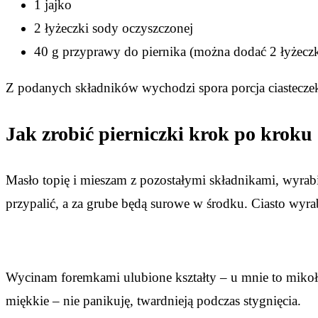
1 jajko
2 łyżeczki sody oczyszczonej
40 g przyprawy do piernika (można dodać 2 łyżecz
Z podanych składników wychodzi spora porcja ciasteczek 
Jak zrobić pierniczki krok po kroku
Masło topię i mieszam z pozostałymi składnikami, wyrabi
przypalić, a za grube będą surowe w środku. Ciasto wyrabia
Wycinam foremkami ulubione kształty – u mnie to mikołaj,
miękkie – nie panikuję, twardnieją podczas stygnięcia.