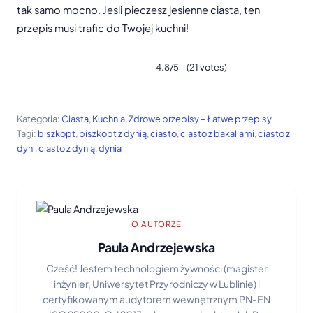
tak samo mocno. Jesli pieczesz jesienne ciasta, ten
przepis musi trafic do Twojej kuchni!
4.8/5 – (21 votes)
Kategoria:
Ciasta
, 
Kuchnia
, 
Zdrowe przepisy – Łatwe przepisy
Tagi:
biszkopt
, 
biszkopt z dynią
, 
ciasto
, 
ciasto z bakaliami
, 
ciasto z
dyni
, 
ciasto z dynią
, 
dynia
O AUTORZE
Paula Andrzejewska
Cześć! Jestem technologiem żywności (magister
inżynier, Uniwersytet Przyrodniczy w Lublinie) i
certyfikowanym audytorem wewnętrznym PN-EN