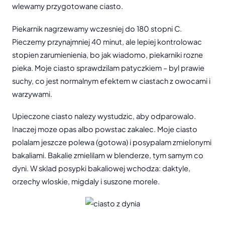
wlewamy przygotowane ciasto.
Piekarnik nagrzewamy wczesniej do 180 stopni C.
Pieczemy przynajmniej 40 minut, ale lepiej kontrolowac
stopien zarumienienia, bo jak wiadomo, piekarniki rozne
pieka. Moje ciasto sprawdzilam patyczkiem – byl prawie
suchy, co jest normalnym efektem w ciastach z owocami i
warzywami.
Upieczone ciasto nalezy wystudzic, aby odparowalo.
Inaczej moze opas albo powstac zakalec. Moje ciasto
polalam jeszcze polewa (gotowa) i posypalam zmielonymi
bakaliami. Bakalie zmielilam w blenderze, tym samym co
dyni. W sklad posypki bakaliowej wchodza: daktyle,
orzechy wloskie, migdaly i suszone morele.