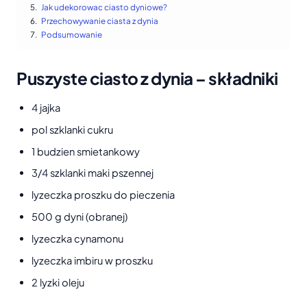
Jak udekorowac ciasto dyniowe?
Przechowywanie ciasta z dynia
Podsumowanie
Puszyste ciasto z dynia – składniki
4 jajka
pol szklanki cukru
1 budzien smietankowy
3/4 szklanki maki pszennej
lyzeczka proszku do pieczenia
500 g dyni (obranej)
lyzeczka cynamonu
lyzeczka imbiru w proszku
2 lyzki oleju