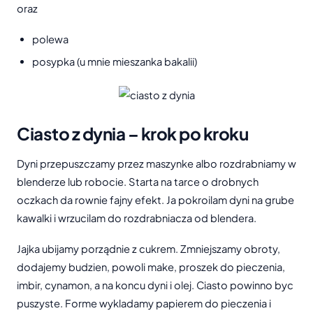
oraz
polewa
posypka (u mnie mieszanka bakalii)
Ciasto z dynia – krok po kroku
Dyni przepuszczamy przez maszynke albo rozdrabniamy w
blenderze lub robocie. Starta na tarce o drobnych
oczkach da rownie fajny efekt. Ja pokroilam dyni na grube
kawalki i wrzucilam do rozdrabniacza od blendera.
Jajka ubijamy porządnie z cukrem. Zmniejszamy obroty,
dodajemy budzien, powoli make, proszek do pieczenia,
imbir, cynamon, a na koncu dyni i olej. Ciasto powinno byc
puszyste. Forme wykladamy papierem do pieczenia i