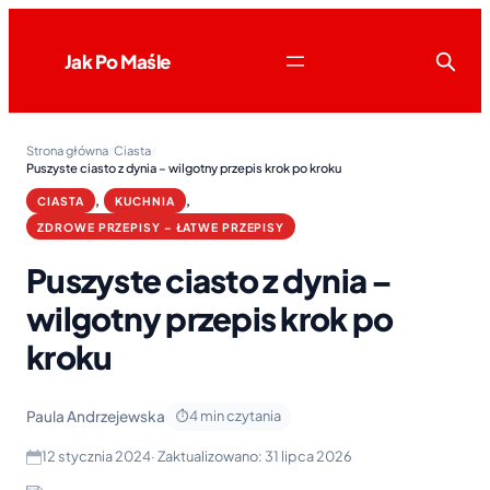
Jak Po Maśle
Strona główna
/
Ciasta
/
Puszyste ciasto z dynia – wilgotny przepis krok po kroku
, 
, 
CIASTA
KUCHNIA
ZDROWE PRZEPISY – ŁATWE PRZEPISY
Puszyste ciasto z dynia –
wilgotny przepis krok po
kroku
Paula Andrzejewska
4 min czytania
12 stycznia 2024
· Zaktualizowano:
31 lipca 2026