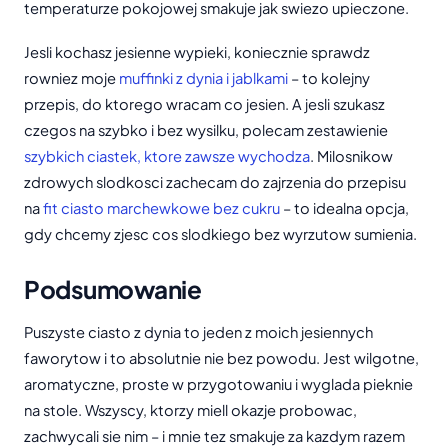
temperaturze pokojowej smakuje jak swiezo upieczone.
Jesli kochasz jesienne wypieki, koniecznie sprawdz
rowniez moje
muffinki z dynia i jablkami
– to kolejny
przepis, do ktorego wracam co jesien. A jesli szukasz
czegos na szybko i bez wysilku, polecam zestawienie
szybkich ciastek, ktore zawsze wychodza
. Milosnikow
zdrowych slodkosci zachecam do zajrzenia do przepisu
na
fit ciasto marchewkowe bez cukru
– to idealna opcja,
gdy chcemy zjesc cos slodkiego bez wyrzutow sumienia.
Podsumowanie
Puszyste ciasto z dynia to jeden z moich jesiennych
faworytow i to absolutnie nie bez powodu. Jest wilgotne,
aromatyczne, proste w przygotowaniu i wyglada pieknie
na stole. Wszyscy, ktorzy miell okazje probowac,
zachwycali sie nim – i mnie tez smakuje za kazdym razem