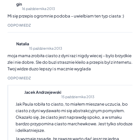
gin
16 października 2013
Mi się przepis ogromnie podoba – uwielbiam ten typ ciasta :)
ODPOWIEDZ
Natalia
15 października 2013
moja mama zrobiła ciasto z dyni raz i nigdy wiecej – bylo brzydkie
zle i nie dobre. SIe do buzi strasznie kleilo a przepis byl z internetu.
Twoj widze duzo lepszy i s macznie wyglada
ODPOWIEDZ
Jacek Andrzejewski
15 października 2013
Jak Paula robiła to ciasto, to miałem mieszane uczucia, bo
ciasto z dyni wydawało mi się abstrakcyjnym pomysłem.
Okazało się, że ciasto jest naprawdę spoko, a w smaku
bardzo przypomina ciasto marchewkowe. Jest tylko słodsze
i delikatniejsze.
Ja wyznaję zasadę, że zawsze warto dać jeszcze jedną