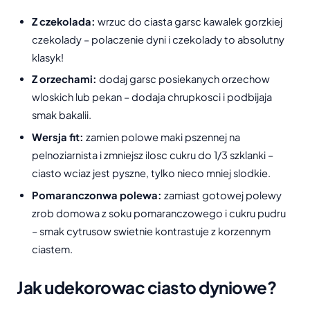
Z czekolada:
wrzuc do ciasta garsc kawalek gorzkiej
czekolady – polaczenie dyni i czekolady to absolutny
klasyk!
Z orzechami:
dodaj garsc posiekanych orzechow
wloskich lub pekan – dodaja chrupkosci i podbijaja
smak bakalii.
Wersja fit:
zamien polowe maki pszennej na
pelnoziarnista i zmniejsz ilosc cukru do 1/3 szklanki –
ciasto wciaz jest pyszne, tylko nieco mniej slodkie.
Pomaranczonwa polewa:
zamiast gotowej polewy
zrob domowa z soku pomaranczowego i cukru pudru
– smak cytrusow swietnie kontrastuje z korzennym
ciastem.
Jak udekorowac ciasto dyniowe?