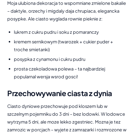
Moja ulubiona dekoracja to wspomniane zmielone bakalie
– daktyle, orzechy i migdaly daja chrupiaca, elegancka
posypke. Ale ciasto wyglada rownie pieknie z:
lukrem z cukru pudru i soku z pomaranczy
kremem sernikowym (twarozek + cukier puder +
troche smietanki)
posypka z cynamonu i cukru pudru
prosta czekoladowa polewa – ta najbardziej
popularnal wersja wsrod gosci!
Przechowywanie ciasta z dynia
Ciasto dyniowe przechowuje pod kloszem lub w
szczelnym pojemniku do 3 dni – bez lodowki. W lodowce
wytrzyma 5 dni, ale moze lekko zgestniec. Mozna je tez
zamrozic w porcjach – wyjete z zamrazarki i rozmrozone w