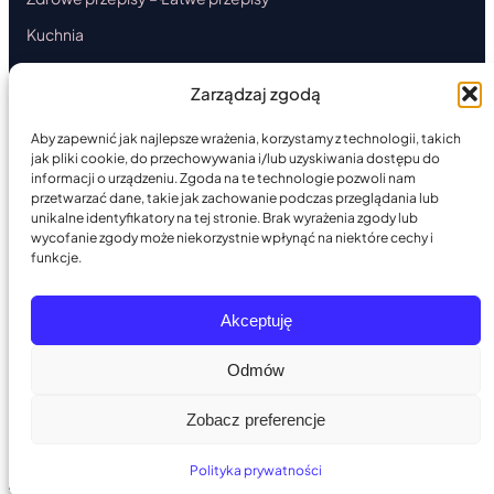
Kuchnia
Ciasta
Zarządzaj zgodą
Danie główne
Aby zapewnić jak najlepsze wrażenia, korzystamy z technologii, takich
Przystawki
jak pliki cookie, do przechowywania i/lub uzyskiwania dostępu do
Desery
informacji o urządzeniu. Zgoda na te technologie pozwoli nam
przetwarzać dane, takie jak zachowanie podczas przeglądania lub
Okazjonalna
unikalne identyfikatory na tej stronie. Brak wyrażenia zgody lub
wycofanie zgody może niekorzystnie wpłynąć na niektóre cechy i
Artykuł sponsorowany
funkcje.
Akceptuję
© 2026 — Zbudowano z PoppyOS
PoppyOS v2.16
Odmów
Zobacz preferencje
Polityka prywatności