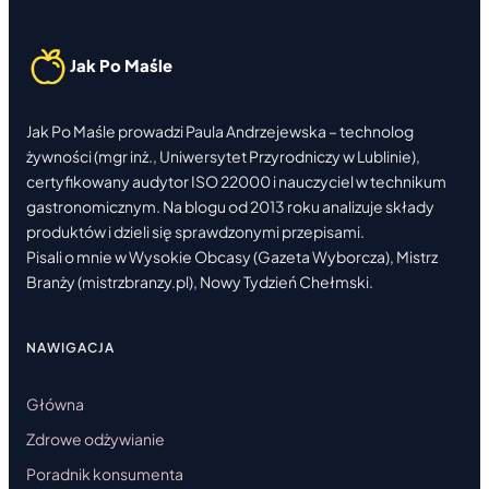
W
10
MINUT
Jak Po Maśle
Jak Po Maśle prowadzi Paula Andrzejewska – technolog
żywności (mgr inż., Uniwersytet Przyrodniczy w Lublinie),
certyfikowany audytor ISO 22000 i nauczyciel w technikum
gastronomicznym. Na blogu od 2013 roku analizuje składy
produktów i dzieli się sprawdzonymi przepisami.
Pisali o mnie w Wysokie Obcasy (Gazeta Wyborcza), Mistrz
Branży (mistrzbranzy.pl), Nowy Tydzień Chełmski.
NAWIGACJA
Główna
Zdrowe odżywianie
Poradnik konsumenta