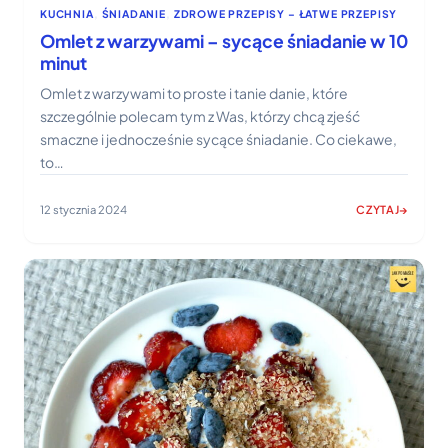
KUCHNIA
, 
ŚNIADANIE
, 
ZDROWE PRZEPISY – ŁATWE PRZEPISY
Omlet z warzywami – sycące śniadanie w 10
minut
Omlet z warzywami to proste i tanie danie, które
szczególnie polecam tym z Was, którzy chcą zjeść
smaczne i jednocześnie sycące śniadanie. Co ciekawe,
to…
12 stycznia 2024
CZYTAJ
:
OMLET
Z
WARZYWAMI
–
SYCĄCE
ŚNIADANIE
W
10
MINUT