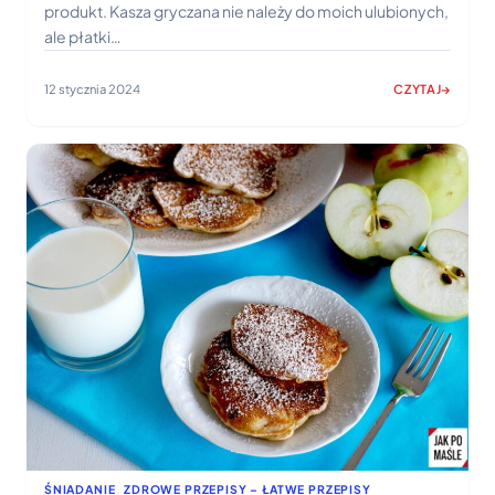
produkt. Kasza gryczana nie należy do moich ulubionych,
ale płatki…
12 stycznia 2024
CZYTAJ
:
PŁATKI
GRYCZANE
NA
MLEKU
–
BEZGLUTENOW
ŚNIADANIE
W
5
MINUT
ŚNIADANIE
, 
ZDROWE PRZEPISY – ŁATWE PRZEPISY