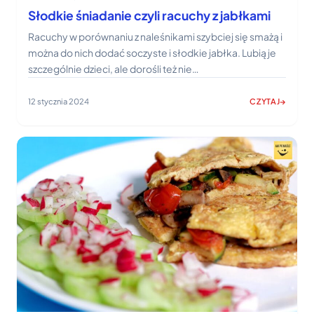
Słodkie śniadanie czyli racuchy z jabłkami
Racuchy w porównaniu z naleśnikami szybciej się smażą i
można do nich dodać soczyste i słodkie jabłka. Lubią je
szczególnie dzieci, ale dorośli też nie…
12 stycznia 2024
CZYTAJ
:
SŁODKIE
ŚNIADANIE
CZYLI
RACUCHY
Z
JABŁKAMI