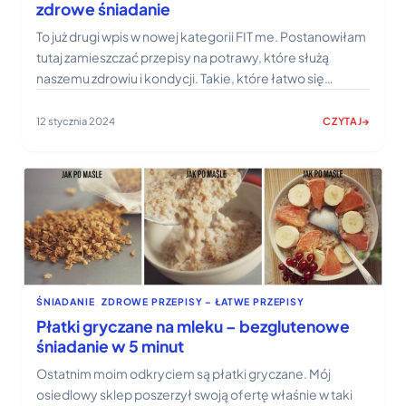
zdrowe śniadanie
To już drugi wpis w nowej kategorii FIT me. Postanowiłam
tutaj zamieszczać przepisy na potrawy, które służą
naszemu zdrowiu i kondycji. Takie, które łatwo się…
12 stycznia 2024
CZYTAJ
:
KASZA
JAGLANA
ZE
ŚLIWKAMI
–
PRZEPIS
NA
ZDROWE
ŚNIADANIE
ŚNIADANIE
, 
ZDROWE PRZEPISY – ŁATWE PRZEPISY
Płatki gryczane na mleku – bezglutenowe
śniadanie w 5 minut
Ostatnim moim odkryciem są płatki gryczane. Mój
osiedlowy sklep poszerzył swoją ofertę właśnie w taki