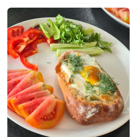
JAGODA
KAMCZACKA
–
WŁAŚCIWOŚCI
I
PRZEPIS
NA
ŚNIADANIE