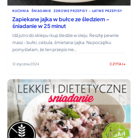
KUCHNIA
, 
ŚNIADANIE
, 
ZDROWE PRZEPISY – ŁATWE PRZEPISY
Zapiekane jajka w bułce ze śledziem –
śniadanie w 25 minut
Idź jutro do sklepu i kup śledzie w oleju. Resztę pewnie
masz – bułki, cebula, śmietana i jajka. Na początku
pomyślałam, że ten przepis nie…
12 stycznia 2024
CZYTAJ
:
ZAPIEKANE
JAJKA
W
BUŁCE
ZE
ŚLEDZIEM
–
ŚNIADANIE
W
25
MINUT