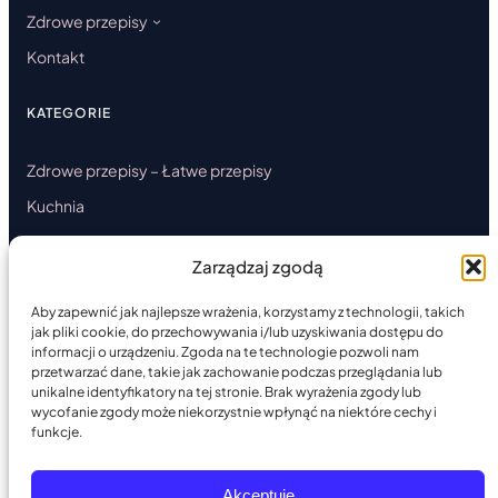
Zdrowe przepisy
Kontakt
KATEGORIE
Zdrowe przepisy – Łatwe przepisy
Kuchnia
Ciasta
Zarządzaj zgodą
Danie główne
Przystawki
Aby zapewnić jak najlepsze wrażenia, korzystamy z technologii, takich
jak pliki cookie, do przechowywania i/lub uzyskiwania dostępu do
Desery
informacji o urządzeniu. Zgoda na te technologie pozwoli nam
przetwarzać dane, takie jak zachowanie podczas przeglądania lub
Okazjonalna
unikalne identyfikatory na tej stronie. Brak wyrażenia zgody lub
wycofanie zgody może niekorzystnie wpłynąć na niektóre cechy i
Artykuł sponsorowany
funkcje.
Akceptuję