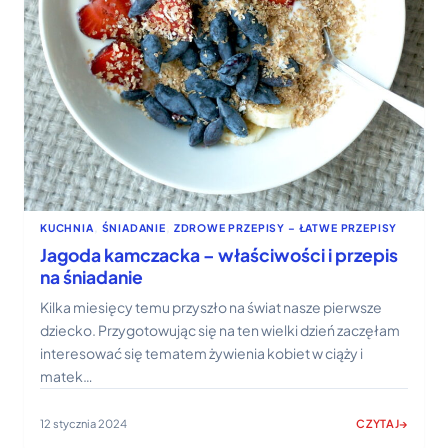
KUCHNIA
, 
ŚNIADANIE
, 
ZDROWE PRZEPISY – ŁATWE PRZEPISY
Jagoda kamczacka – właściwości i przepis
na śniadanie
Kilka miesięcy temu przyszło na świat nasze pierwsze
dziecko. Przygotowując się na ten wielki dzień zaczęłam
interesować się tematem żywienia kobiet w ciąży i
matek…
12 stycznia 2024
CZYTAJ
: