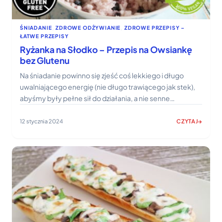
ŚNIADANIE
, 
ZDROWE ODŻYWIANIE
, 
ZDROWE PRZEPISY –
ŁATWE PRZEPISY
Ryżanka na Słodko – Przepis na Owsiankę
bez Glutenu
Na śniadanie powinno się zjeść coś lekkiego i długo
uwalniającego energię (nie długo trawiącego jak stek),
abyśmy były pełne sił do działania, a nie senne…
12 stycznia 2024
CZYTAJ
:
RYŻANKA
NA
SŁODKO
–
PRZEPIS
NA
OWSIANKĘ
BEZ
GLUTENU