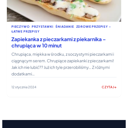
PIECZYWO
, 
PRZYSTAWKI
, 
ŚNIADANIE
, 
ZDROWE PRZEPISY –
ŁATWE PRZEPISY
Zapiekanka z pieczarkami z piekarnika –
chrupiąca w 10 minut
Chrupiąca, miękka w środku, z soczystymi pieczarkami i
ciągnącym serem. Chrupiące zapiekanki z pieczarkami!
Jak ich nie lubić?? Już ich tyle przerobiliśmy… Z różnymi
dodatkami…
12 stycznia 2024
CZYTAJ
:
ZAPIEKANKA
Z
PIECZARKAMI
Z
PIEKARNIKA
–
CHRUPIĄCA