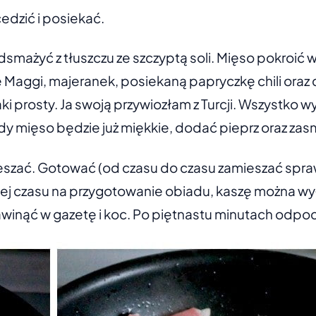
edzić i posiekać.
smażyć z tłuszczu ze szczyptą soli. Mięso pokroić w
 Maggi, majeranek, posiekaną papryczkę chili oraz c
aki prosty. Ja swoją przywiozłam z Turcji. Wszystko 
 mięso będzie już miękkie, dodać pieprz oraz zasma
szać. Gotować (od czasu do czasu zamieszać sprawdz
cej czasu na przygotowanie obiadu, kaszę można wy
awinąć w gazetę i koc. Po piętnastu minutach odpo