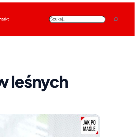
Szukaj
ntakt
ów leśnych