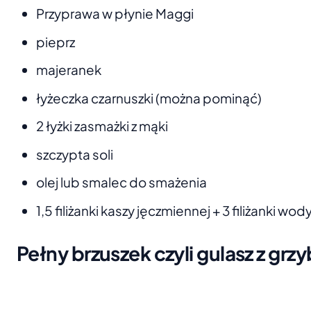
Przyprawa w płynie Maggi
pieprz
majeranek
łyżeczka czarnuszki (można pominąć)
2 łyżki zasmażki z mąki
szczypta soli
olej lub smalec do smażenia
1,5 filiżanki kaszy jęczmiennej + 3 filiżanki wod
Pełny brzuszek czyli gulasz z gr