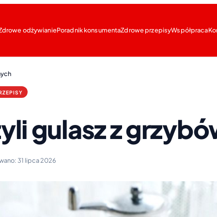
Zdrowe odżywianie
Poradnik konsumenta
Zdrowe przepisy
Współpraca
Ko
nych
RZEPISY
yli gulasz z grzyb
owano:
31 lipca 2026