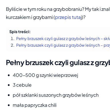
Byliście w tym roku na grzybobraniu? My tak i znal
kurczakiem i grzybami (
przepis tuta
j)?
Spis treści:
Pełny brzuszek czyli gulasz z grzybów leśnych – skł
Pełny brzuszek czyli gulasz z grzybów leśnych – p
Pełny brzuszek czyli gulasz z grz
400-500 g szynki wieprzowej
3 cebule
pół szklanki suszonych grzybów leśnych
mała papryczka chili