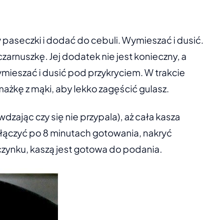
 paseczki i dodać do cebuli. Wymieszać i dusić.
zarnuszkę. Jej dodatek nie jest konieczny, a
wymieszać i dusić pod przykryciem. W trakcie
żkę z mąki, aby lekko zagęścić gulasz.
ając czy się nie przypala), aż cała kasza
łączyć po 8 minutach gotowania, nakryć
czynku, kaszą jest gotowa do podania.