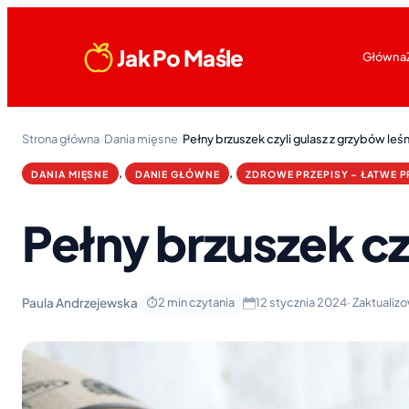
Jak Po Maśle
Główna
Strona główna
/
Dania mięsne
/
Pełny brzuszek czyli gulasz z grzybów leś
, 
, 
DANIA MIĘSNE
DANIE GŁÓWNE
ZDROWE PRZEPISY – ŁATWE P
Pełny brzuszek cz
Paula Andrzejewska
12 stycznia 2024
· Zaktualiz
2 min czytania