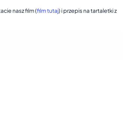
acie nasz film (
film tutaj
) i przepis na tartaletki z