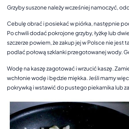
Grzyby suszone należy wcześniej namoczyć, odc
Cebulę obrać i posiekać w piórka, następnie pod
Po chwili dodać pokrojone grzyby, łyżkę lub dwie
szczerze powiem, że zakup jej w Polsce nie jest t
podlać połową szklanki przegotowanej wody. Gdy
Wodę na kaszę zagotować i wrzucić kaszę. Zamie
wchłonie wodę i będzie miękka. Jeśli mamy wię
pokrywką i wstawić do pustego piekarnika lub z