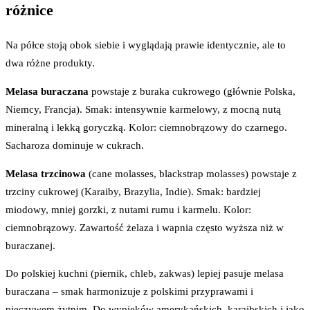
różnice
Na półce stoją obok siebie i wyglądają prawie identycznie, ale to
dwa różne produkty.
Melasa buraczana
powstaje z buraka cukrowego (głównie Polska,
Niemcy, Francja). Smak: intensywnie karmelowy, z mocną nutą
mineralną i lekką goryczką. Kolor: ciemnobrązowy do czarnego.
Sacharoza dominuje w cukrach.
Melasa trzcinowa
(cane molasses, blackstrap molasses) powstaje z
trzciny cukrowej (Karaiby, Brazylia, Indie). Smak: bardziej
miodowy, mniej gorzki, z nutami rumu i karmelu. Kolor:
ciemnobrązowy. Zawartość żelaza i wapnia często wyższa niż w
buraczanej.
Do polskiej kuchni (piernik, chleb, zakwas) lepiej pasuje melasa
buraczana – smak harmonizuje z polskimi przyprawami i
pieczywem żytnim. Do wypieków amerykańskich, karaibskich i jako