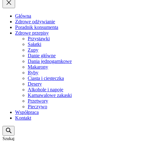
Główna
Zdrowe odżywianie
Poradnik konsumenta
Zdrowe przepisy
Przystawki
Sałatki
Zupy
Danie główne
Dania jednogarnkowe
Makarony
Ryby
Ciasta i ciesteczka
Desery
Alkohole i napoje
Karnawalowe zakaski
Przetwory
Pieczywo
Współpraca
Kontakt
Szukaj