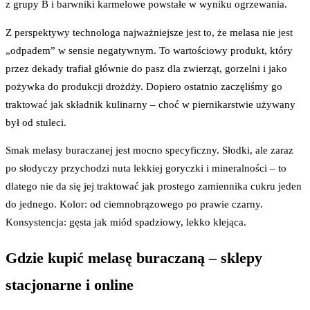
z grupy B i barwniki karmelowe powstałe w wyniku ogrzewania.
Z perspektywy technologa najważniejsze jest to, że melasa nie jest
„odpadem” w sensie negatywnym. To wartościowy produkt, który
przez dekady trafiał głównie do pasz dla zwierząt, gorzelni i jako
pożywka do produkcji drożdży. Dopiero ostatnio zaczęliśmy go
traktować jak składnik kulinarny – choć w piernikarstwie używany
był od stuleci.
Smak melasy buraczanej jest mocno specyficzny. Słodki, ale zaraz
po słodyczy przychodzi nuta lekkiej goryczki i mineralności – to
dlatego nie da się jej traktować jak prostego zamiennika cukru jeden
do jednego. Kolor: od ciemnobrązowego po prawie czarny.
Konsystencja: gęsta jak miód spadziowy, lekko klejąca.
Gdzie kupić melasę buraczaną – sklepy
stacjonarne i online