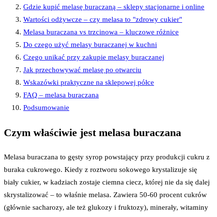
Gdzie kupić melasę buraczaną – sklepy stacjonarne i online
Wartości odżywcze – czy melasa to "zdrowy cukier"
Melasa buraczana vs trzcinowa – kluczowe różnice
Do czego użyć melasy buraczanej w kuchni
Czego unikać przy zakupie melasy buraczanej
Jak przechowywać melasę po otwarciu
Wskazówki praktyczne na sklepowej półce
FAQ – melasa buraczana
Podsumowanie
Czym właściwie jest melasa buraczana
Melasa buraczana to gęsty syrop powstający przy produkcji cukru z
buraka cukrowego. Kiedy z roztworu sokowego krystalizuje się
biały cukier, w kadziach zostaje ciemna ciecz, której nie da się dalej
skrystalizować – to właśnie melasa. Zawiera 50-60 procent cukrów
(głównie sacharozy, ale też glukozy i fruktozy), minerały, witaminy