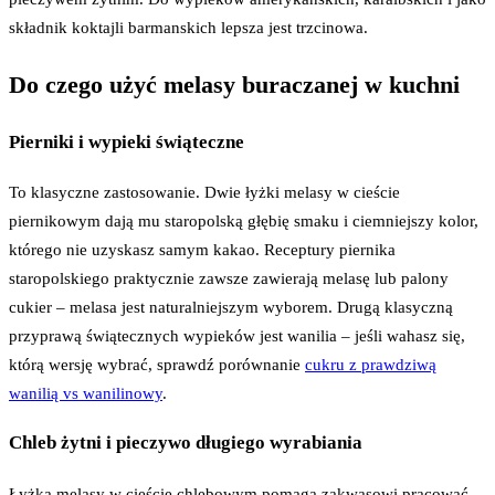
składnik koktajli barmanskich lepsza jest trzcinowa.
Do czego użyć melasy buraczanej w kuchni
Pierniki i wypieki świąteczne
To klasyczne zastosowanie. Dwie łyżki melasy w cieście
piernikowym dają mu staropolską głębię smaku i ciemniejszy kolor,
którego nie uzyskasz samym kakao. Receptury piernika
staropolskiego praktycznie zawsze zawierają melasę lub palony
cukier – melasa jest naturalniejszym wyborem. Drugą klasyczną
przyprawą świątecznych wypieków jest wanilia – jeśli wahasz się,
którą wersję wybrać, sprawdź porównanie
cukru z prawdziwą
wanilią vs wanilinowy
.
Chleb żytni i pieczywo długiego wyrabiania
Łyżka melasy w cieście chlebowym pomaga zakwasowi pracować