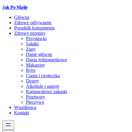
Jak Po Maśle
Główna
Zdrowe odżywianie
Poradnik konsumenta
Zdrowe przepisy
Przystawki
Sałatki
Zupy
Danie główne
Dania jednogarnkowe
Makarony
Ryby
Ciasta i ciesteczka
Desery
Alkohole i napoje
Karnawalowe zakaski
Przetwory
Pieczywo
Współpraca
Kontakt