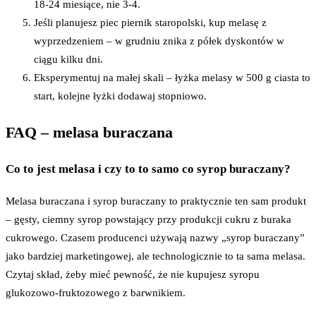
18-24 miesiące, nie 3-4.
Jeśli planujesz piec piernik staropolski, kup melasę z
wyprzedzeniem – w grudniu znika z półek dyskontów w
ciągu kilku dni.
Eksperymentuj na małej skali – łyżka melasy w 500 g ciasta to
start, kolejne łyżki dodawaj stopniowo.
FAQ – melasa buraczana
Co to jest melasa i czy to to samo co syrop buraczany?
Melasa buraczana i syrop buraczany to praktycznie ten sam produkt
– gęsty, ciemny syrop powstający przy produkcji cukru z buraka
cukrowego. Czasem producenci używają nazwy „syrop buraczany”
jako bardziej marketingowej, ale technologicznie to ta sama melasa.
Czytaj skład, żeby mieć pewność, że nie kupujesz syropu
glukozowo-fruktozowego z barwnikiem.