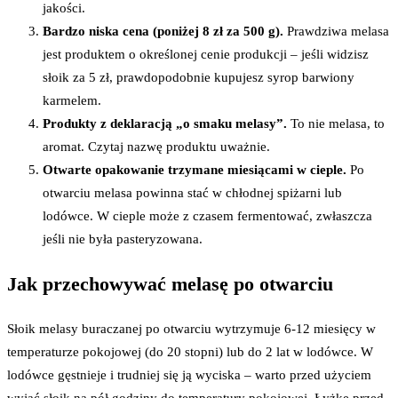
jakości.
Bardzo niska cena (poniżej 8 zł za 500 g).
Prawdziwa melasa
jest produktem o określonej cenie produkcji – jeśli widzisz
słoik za 5 zł, prawdopodobnie kupujesz syrop barwiony
karmelem.
Produkty z deklaracją „o smaku melasy”.
To nie melasa, to
aromat. Czytaj nazwę produktu uważnie.
Otwarte opakowanie trzymane miesiącami w cieple.
Po
otwarciu melasa powinna stać w chłodnej spiżarni lub
lodówce. W cieple może z czasem fermentować, zwłaszcza
jeśli nie była pasteryzowana.
Jak przechowywać melasę po otwarciu
Słoik melasy buraczanej po otwarciu wytrzymuje 6-12 miesięcy w
temperaturze pokojowej (do 20 stopni) lub do 2 lat w lodówce. W
lodówce gęstnieje i trudniej się ją wyciska – warto przed użyciem