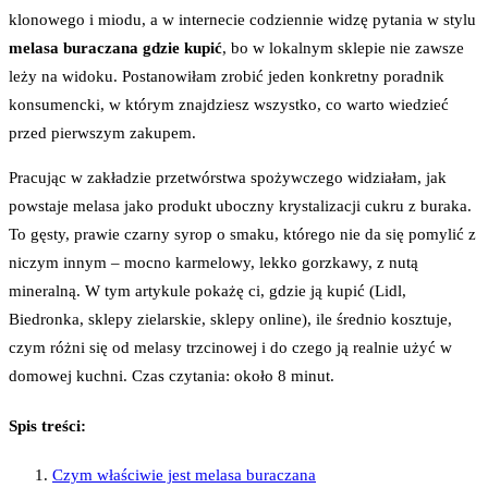
klonowego i miodu, a w internecie codziennie widzę pytania w stylu
melasa buraczana gdzie kupić
, bo w lokalnym sklepie nie zawsze
leży na widoku. Postanowiłam zrobić jeden konkretny poradnik
konsumencki, w którym znajdziesz wszystko, co warto wiedzieć
przed pierwszym zakupem.
Pracując w zakładzie przetwórstwa spożywczego widziałam, jak
powstaje melasa jako produkt uboczny krystalizacji cukru z buraka.
To gęsty, prawie czarny syrop o smaku, którego nie da się pomylić z
niczym innym – mocno karmelowy, lekko gorzkawy, z nutą
mineralną. W tym artykule pokażę ci, gdzie ją kupić (Lidl,
Biedronka, sklepy zielarskie, sklepy online), ile średnio kosztuje,
czym różni się od melasy trzcinowej i do czego ją realnie użyć w
domowej kuchni. Czas czytania: około 8 minut.
Spis treści:
Czym właściwie jest melasa buraczana