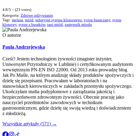
4.8/5 – (23 votes)
Kategoria:
Zdrowe odżywianie
Tagi:
melasa
,
miód
,
substytut syropu klonowego
,
syrop buraczany
,
syrop
klonowy
,
syrop z buraków
,
tani miód
,
zastępnik miodu
O autorze
Paula Andrzejewska
Cześć! Jestem technologiem żywności (magister inżynier,
Uniwersytet Przyrodniczy w Lublinie) i certyfikowanym audytorem
wewnętrznym PN-EN ISO 22000. Od 2013 roku prowadzę blog
Jak Po Maśle, na którym analizuję składy produktów spożywczych i
dzielę się przepisami. Pracowałam w laboratoriach i na
stanowiskach kierowniczych w zakładach przemysłu spożywczego.
Ukończyłam studia podyplomowe z zarządzania jakością i
bezpieczeństwem zdrowotnym żywności. Obecnie pracuję jako
nauczyciel przedmiotów zawodowych w technikum
gastronomicznym, gdzie dzielę się swoją wiedzą i doświadczeniem
z młodzieżą.
Wszystkie artykuły (571) →