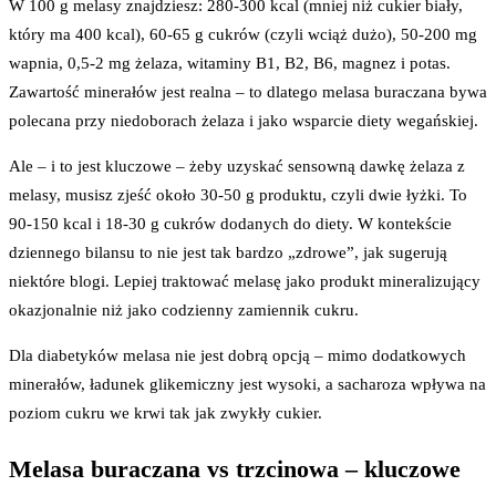
W 100 g melasy znajdziesz: 280-300 kcal (mniej niż cukier biały,
który ma 400 kcal), 60-65 g cukrów (czyli wciąż dużo), 50-200 mg
wapnia, 0,5-2 mg żelaza, witaminy B1, B2, B6, magnez i potas.
Zawartość minerałów jest realna – to dlatego melasa buraczana bywa
polecana przy niedoborach żelaza i jako wsparcie diety wegańskiej.
Ale – i to jest kluczowe – żeby uzyskać sensowną dawkę żelaza z
melasy, musisz zjeść około 30-50 g produktu, czyli dwie łyżki. To
90-150 kcal i 18-30 g cukrów dodanych do diety. W kontekście
dziennego bilansu to nie jest tak bardzo „zdrowe”, jak sugerują
niektóre blogi. Lepiej traktować melasę jako produkt mineralizujący
okazjonalnie niż jako codzienny zamiennik cukru.
Dla diabetyków melasa nie jest dobrą opcją – mimo dodatkowych
minerałów, ładunek glikemiczny jest wysoki, a sacharoza wpływa na
poziom cukru we krwi tak jak zwykły cukier.
Melasa buraczana vs trzcinowa – kluczowe