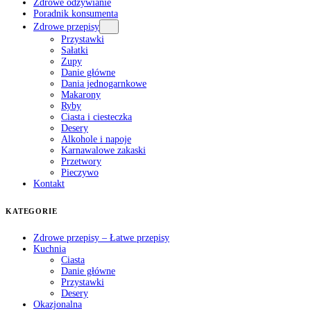
Zdrowe odżywianie
Poradnik konsumenta
Zdrowe przepisy
Przystawki
Sałatki
Zupy
Danie główne
Dania jednogarnkowe
Makarony
Ryby
Ciasta i ciesteczka
Desery
Alkohole i napoje
Karnawalowe zakaski
Przetwory
Pieczywo
Kontakt
KATEGORIE
Zdrowe przepisy – Łatwe przepisy
Kuchnia
Ciasta
Danie główne
Przystawki
Desery
Okazjonalna