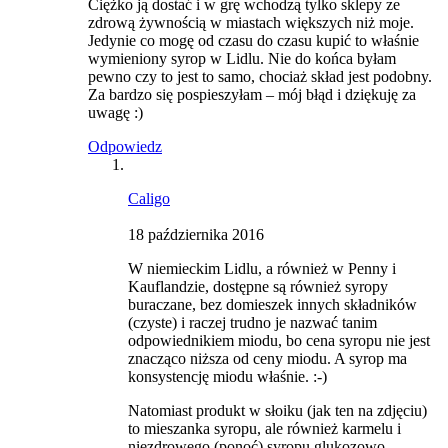
Ciężko ją dostać i w grę wchodzą tylko sklepy ze
zdrową żywnością w miastach większych niż moje.
Jedynie co mogę od czasu do czasu kupić to właśnie
wymieniony syrop w Lidlu. Nie do końca byłam
pewno czy to jest to samo, chociaż skład jest podobny.
Za bardzo się pospieszyłam – mój błąd i dziękuję za
uwagę :)
Odpowiedz
Caligo
18 października 2016
W niemieckim Lidlu, a również w Penny i
Kauflandzie, dostępne są również syropy
buraczane, bez domieszek innych składników
(czyste) i raczej trudno je nazwać tanim
odpowiednikiem miodu, bo cena syropu nie jest
znacząco niższa od ceny miodu. A syrop ma
konsystencję miodu właśnie. :-)
Natomiast produkt w słoiku (jak ten na zdjęciu)
to mieszanka syropu, ale również karmelu i
niezdrowego (ponoć) syropu glukozowo-