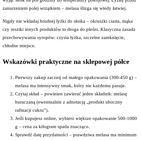
wyjąć słoik na pół godziny do temperatury pokojowej. Łyżkę przed
zanurzeniem polej wrzątkiem – melasa ślizga się wtedy łatwiej.
Nigdy nie wkładaj brudnej łyżki do słoika – okruszki ciasta, mąka
czy resztki innych produktów to droga do pleśni. Klasyczna zasada
przechowywania syropów: czysta łyżka, szczelne zamknięcie,
chłodne miejsce.
Wskazówki praktyczne na sklepowej półce
Pierwszy zakup zacznij od małego opakowania (300-450 g) –
melasa ma intensywny smak, który nie każdemu pasuje.
Czytaj skład – powinien zawierać jeden składnik: melasę
buraczaną (ewentualnie z adnotacją „produkt uboczny
rafinacji cukru”).
Jeśli kupujesz online, wybierz większe opakowanie 500-1000
g – cena za kilogram spada znacząco.
Sprawdź datę przydatności – prawdziwa melasa ma minimum