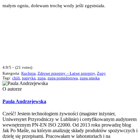
małym ogniu, dolewam trochę wody jeśli zgęstniała.
4.9/5 – (21 votes)
Kategoria:
Kuchnia
,
Zdrowe przepisy – Łatwe przepisy
,
Zupy
Tagi:
chili
,
papryka
,
zupa
,
zupa pomidorowa
,
zupa smoka
O autorze
Paula Andrzejewska
Cześć! Jestem technologiem żywności (magister inżynier,
Uniwersytet Przyrodniczy w Lublinie) i certyfikowanym audytorem
wewnętrznym PN-EN ISO 22000. Od 2013 roku prowadzę blog
Jak Po Maśle, na którym analizuję składy produktów spożywczych i
dzielę się przepisami. Pracowałam w laboratoriach i na