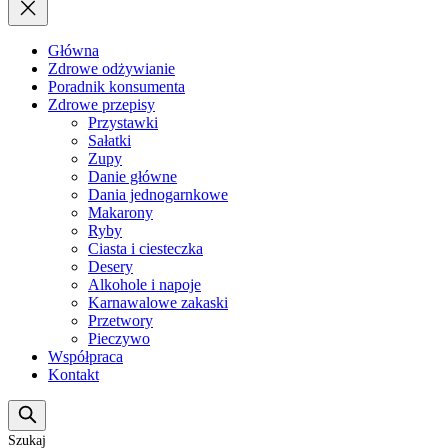
Główna
Zdrowe odżywianie
Poradnik konsumenta
Zdrowe przepisy
Przystawki
Sałatki
Zupy
Danie główne
Dania jednogarnkowe
Makarony
Ryby
Ciasta i ciesteczka
Desery
Alkohole i napoje
Karnawalowe zakaski
Przetwory
Pieczywo
Współpraca
Kontakt
Szukaj