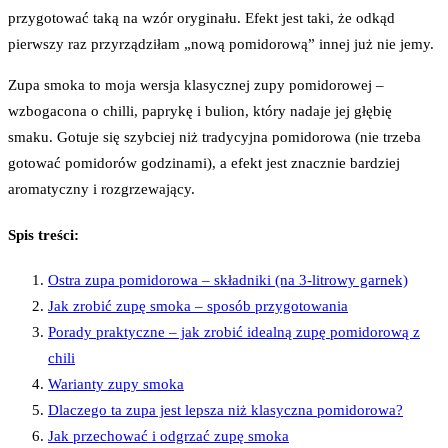
przygotować taką na wzór oryginału. Efekt jest taki, że odkąd
pierwszy raz przyrządziłam „nową pomidorową” innej już nie jemy.
Zupa smoka to moja wersja klasycznej zupy pomidorowej –
wzbogacona o chilli, paprykę i bulion, który nadaje jej głębię
smaku. Gotuje się szybciej niż tradycyjna pomidorowa (nie trzeba
gotować pomidorów godzinami), a efekt jest znacznie bardziej
aromatyczny i rozgrzewający.
Spis treści:
Ostra zupa pomidorowa – składniki (na 3-litrowy garnek)
Jak zrobić zupę smoka – sposób przygotowania
Porady praktyczne – jak zrobić idealną zupę pomidorową z
chili
Warianty zupy smoka
Dlaczego ta zupa jest lepsza niż klasyczna pomidorowa?
Jak przechować i odgrzać zupę smoka