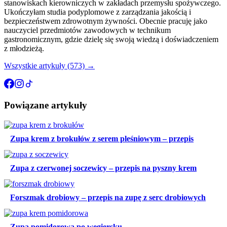
stanowiskach kierowniczych w zakładach przemysłu spożywczego.
Ukończyłam studia podyplomowe z zarządzania jakością i
bezpieczeństwem zdrowotnym żywności. Obecnie pracuję jako
nauczyciel przedmiotów zawodowych w technikum
gastronomicznym, gdzie dzielę się swoją wiedzą i doświadczeniem
z młodzieżą.
Wszystkie artykuły (573) →
Powiązane artykuły
Zupa krem z brokułów z serem pleśniowym – przepis
Zupa z czerwonej soczewicy – przepis na pyszny krem
Forszmak drobiowy – przepis na zupę z serc drobiowych
Zupa pomidorowa po węgiersku