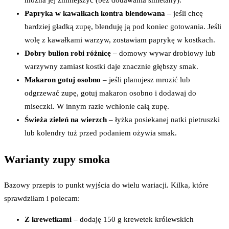
można jej zmniejszyć (bez dodawania śmietany).
Papryka w kawałkach kontra blendowana
– jeśli chcę
bardziej gładką zupę, blenduję ją pod koniec gotowania. Jeśli
wolę z kawałkami warzyw, zostawiam paprykę w kostkach.
Dobry bulion robi różnicę
– domowy wywar drobiowy lub
warzywny zamiast kostki daje znacznie głębszy smak.
Makaron gotuj osobno
– jeśli planujesz mrozić lub
odgrzewać zupę, gotuj makaron osobno i dodawaj do
miseczki. W innym razie wchłonie całą zupę.
Świeża zieleń na wierzch
– łyżka posiekanej natki pietruszki
lub kolendry tuż przed podaniem ożywia smak.
Warianty zupy smoka
Bazowy przepis to punkt wyjścia do wielu wariacji. Kilka, które
sprawdziłam i polecam:
Z krewetkami
– dodaję 150 g krewetek królewskich