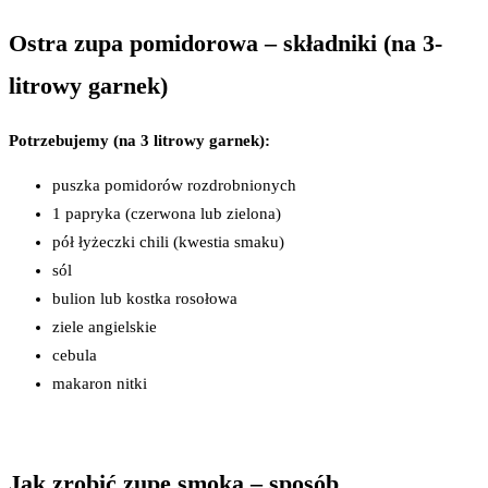
Ostra zupa pomidorowa – składniki (na 3-
litrowy garnek)
Potrzebujemy (na 3 litrowy garnek):
puszka pomidorów rozdrobnionych
1 papryka (czerwona lub zielona)
pół łyżeczki chili (kwestia smaku)
sól
bulion lub kostka rosołowa
ziele angielskie
cebula
makaron nitki
Jak zrobić zupę smoka – sposób