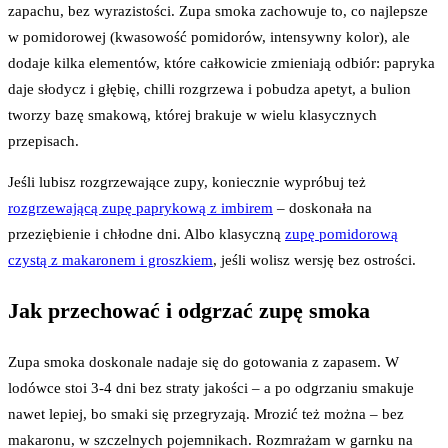
zapachu, bez wyrazistości. Zupa smoka zachowuje to, co najlepsze
w pomidorowej (kwasowość pomidorów, intensywny kolor), ale
dodaje kilka elementów, które całkowicie zmieniają odbiór: papryka
daje słodycz i głębię, chilli rozgrzewa i pobudza apetyt, a bulion
tworzy bazę smakową, której brakuje w wielu klasycznych
przepisach.
Jeśli lubisz rozgrzewające zupy, koniecznie wypróbuj też
rozgrzewającą zupę paprykową z imbirem
– doskonała na
przeziębienie i chłodne dni. Albo klasyczną
zupę pomidorową
czystą z makaronem i groszkiem
, jeśli wolisz wersję bez ostrości.
Jak przechować i odgrzać zupę smoka
Zupa smoka doskonale nadaje się do gotowania z zapasem. W
lodówce stoi 3-4 dni bez straty jakości – a po odgrzaniu smakuje
nawet lepiej, bo smaki się przegryzają. Mrozić też można – bez
makaronu, w szczelnych pojemnikach. Rozmrażam w garnku na