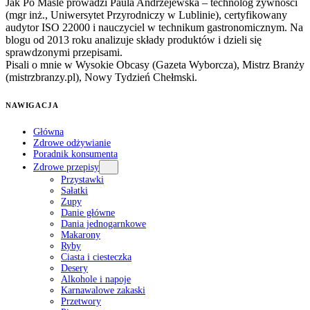
Jak Po Maśle prowadzi Paula Andrzejewska – technolog żywności
(mgr inż., Uniwersytet Przyrodniczy w Lublinie), certyfikowany
audytor ISO 22000 i nauczyciel w technikum gastronomicznym. Na
blogu od 2013 roku analizuje składy produktów i dzieli się
sprawdzonymi przepisami.
Pisali o mnie w Wysokie Obcasy (Gazeta Wyborcza), Mistrz Branży
(mistrzbranzy.pl), Nowy Tydzień Chełmski.
NAWIGACJA
Główna
Zdrowe odżywianie
Poradnik konsumenta
Zdrowe przepisy
Przystawki
Sałatki
Zupy
Danie główne
Dania jednogarnkowe
Makarony
Ryby
Ciasta i ciesteczka
Desery
Alkohole i napoje
Karnawalowe zakaski
Przetwory