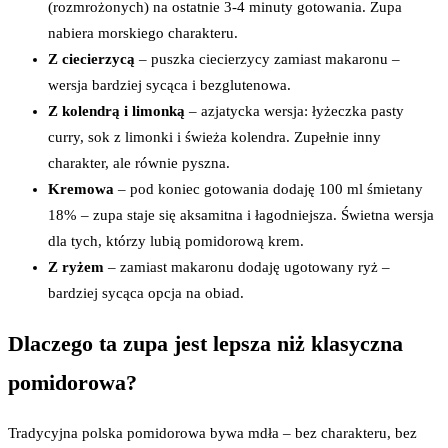
(rozmrożonych) na ostatnie 3-4 minuty gotowania. Zupa
nabiera morskiego charakteru.
Z ciecierzycą
– puszka ciecierzycy zamiast makaronu –
wersja bardziej sycąca i bezglutenowa.
Z kolendrą i limonką
– azjatycka wersja: łyżeczka pasty
curry, sok z limonki i świeża kolendra. Zupełnie inny
charakter, ale równie pyszna.
Kremowa
– pod koniec gotowania dodaję 100 ml śmietany
18% – zupa staje się aksamitna i łagodniejsza. Świetna wersja
dla tych, którzy lubią pomidorową krem.
Z ryżem
– zamiast makaronu dodaję ugotowany ryż –
bardziej sycąca opcja na obiad.
Dlaczego ta zupa jest lepsza niż klasyczna
pomidorowa?
Tradycyjna polska pomidorowa bywa mdła – bez charakteru, bez