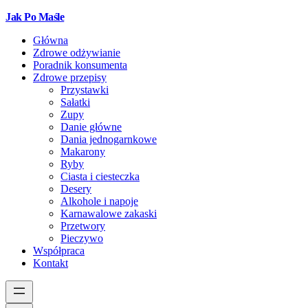
Jak Po Maśle
Główna
Zdrowe odżywianie
Poradnik konsumenta
Zdrowe przepisy
Przystawki
Sałatki
Zupy
Danie główne
Dania jednogarnkowe
Makarony
Ryby
Ciasta i ciesteczka
Desery
Alkohole i napoje
Karnawalowe zakaski
Przetwory
Pieczywo
Współpraca
Kontakt