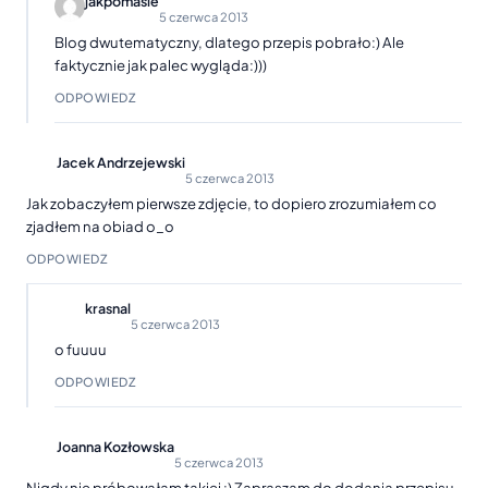
jakpomasle
5 czerwca 2013
Blog dwutematyczny, dlatego przepis pobrało:) Ale
faktycznie jak palec wygląda:)))
ODPOWIEDZ
Jacek Andrzejewski
5 czerwca 2013
Jak zobaczyłem pierwsze zdjęcie, to dopiero zrozumiałem co
zjadłem na obiad o_o
ODPOWIEDZ
krasnal
5 czerwca 2013
o fuuuu
ODPOWIEDZ
Joanna Kozłowska
5 czerwca 2013
Nigdy nie próbowałam takiej :) Zapraszam do dodania przepisu