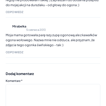
do mojej akcji na durszlaku – od głowy do ogona ;)
ODPOWIEDZ
Mirabelka
5 czerwca 2013
Moja mama gotowała parę razy zupę ogonową ale z kawałków
ogona wołowego. Nazwa mnie nie odrzuca, ale przyznam, że
zdjęcia tego ogonka świńskiego – tak :)
ODPOWIEDZ
Dodaj komentarz
Komentarz
*