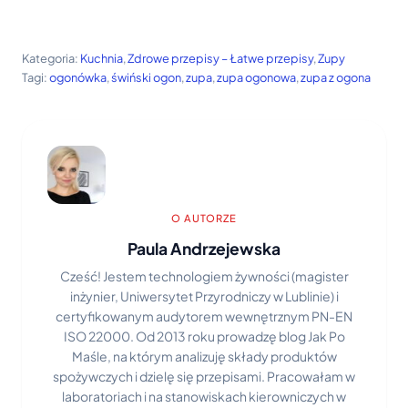
Kategoria:
Kuchnia
, 
Zdrowe przepisy – Łatwe przepisy
, 
Zupy
Tagi:
ogonówka
, 
świński ogon
, 
zupa
, 
zupa ogonowa
, 
zupa z ogona
O AUTORZE
Paula Andrzejewska
Cześć! Jestem technologiem żywności (magister
inżynier, Uniwersytet Przyrodniczy w Lublinie) i
certyfikowanym audytorem wewnętrznym PN-EN
ISO 22000. Od 2013 roku prowadzę blog Jak Po
Maśle, na którym analizuję składy produktów
spożywczych i dzielę się przepisami. Pracowałam w
laboratoriach i na stanowiskach kierowniczych w