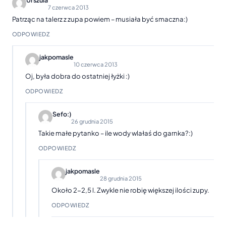
Urszula
7 czerwca 2013
Patrząc na talerz z zupa powiem – musiała być smaczna:)
ODPOWIEDZ
jakpomasle
10 czerwca 2013
Oj, była dobra do ostatniej łyżki :)
ODPOWIEDZ
Sefo:)
26 grudnia 2015
Takie małe pytanko – ile wody wlałaś do garnka?:)
ODPOWIEDZ
jakpomasle
28 grudnia 2015
Około 2-2,5 l. Zwykle nie robię większej ilości zupy.
ODPOWIEDZ