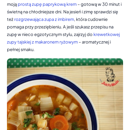
moją
prostą zupę paprykową krem
– gotową w 30 minut i
świetną na chłodniejsze dni. Na jesień i zimę sprawdzi się
też
rozgrzewająca zupa z imbirem
, która cudownie
pomaga przy przeziębieniu. A jeśli szukasz przepisu na
zupę w nieco egzotycznym stylu, zajrzyj do
krewetkowej
zupy tajskiej z makaronem ryżowym
– aromatycznej i
pełnej smaku.