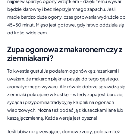
najpierw sparzyć ogony wrzątkiem – dzięki temu wywar
będzie klarowny i bez nieprzyjemnego zapachu. Jeśli
macie bardzo duże ogony, czas gotowania wydłużcie do
45-50 minut. Mięso jest gotowe, gdy łatwo oddziela się
od kości widelcem.
Zupa ogonowa z makaronem czy z
ziemniakami?
To kwestia gustu! Ja podałam ogonówkę z łazankami i
uważam, że makaron pięknie pasuje do tego gęstego,
aromatycznego wywaru. Ale równie dobrze sprawdzą się
ziemniaki pokrojone w kostkę – wtedy zupa jest bardziej
sycąca i przypomina tradycyjny krupnik na ogonach
wieprzowych. Można też podać ją z kluseczkami lane lub
kaszą jęczmienną. Każda wersja jest pyszna!
Jeśli lubisz rozgrzewające, domowe zupy, polecam też