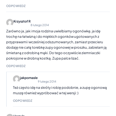
ODPOWIEDZ
Krzysztof R
8 lutego 2014
Zarówno ja, jak i moja rodzina uwielbiamy ogonówkę, ja idę
trochę na łatwizną i do miękkich ogonków ugotowanych z
przyprawami i wcześniej odszumowanych, zamiast przecieru
dodaję nie całą torebkę zupy ogonowej w proszku, zabielam ją
śmietaną z odrobiną mąki. Do tego oczywiście ziemniaczki
pokrojone w drobną kostką. Zupa palce lizać.
ODPOWIEDZ
jakpomasle
9 lutego 2014
Też często idę na skróty i robię podobnie, a zupę ogonową
muszę również wypróbować w tej wersji :)
ODPOWIEDZ