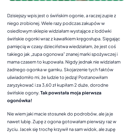
Dzisiejszy wpis jest o świńskim ogonie, a raczej zupie z
niego zrobionej. Wiele razy podczas zakupów w
osiedlowym sklepie widziałam wystające z lodówki
świńskie ogonki wraz z kawałkiem kręgosłupa. Sięgając
pamięcią w czasy dzieciństwa wiedziałam, że jest coś
takiego jak „zupa ogonowa” znanej marki spożywczej i
mama czasem to kupowała. Nigdy jednak nie widziałam
żadnego ogonka w garnku. Skojarzenie tych faktów
uświadomiło mi, że ludzie to jedzą! Postanowiłam
zaryzykować i za 3,60 zł kupiłam 2 duże, dorodne
świńskie ogony.
Tak powstała moja pierwsza
ogonówka!
Nie wiem jaki macie stosunek do podrobów, ale ja je
nawet lubię. Zupę z ogona gotowałam pierwszy raz w
życiu. Jacek się trochę krzywił na sam widok, ale zupę