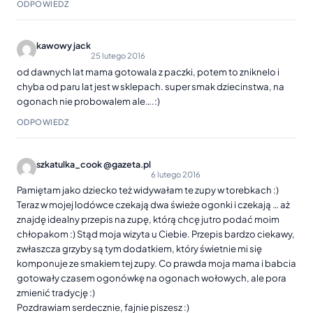
ODPOWIEDZ
kawowy jack
25 lutego 2016
od dawnych lat mama gotowala z paczki, potem to zniknelo i
chyba od paru lat jest w sklepach. super smak dziecinstwa, na
ogonach nie probowalem ale….:)
ODPOWIEDZ
szkatulka_cook @gazeta.pl
6 lutego 2016
Pamiętam jako dziecko też widywałam te zupy w torebkach :)
Teraz w mojej lodówce czekają dwa świeże ogonki i czekają … aż
znajdę idealny przepis na zupę, którą chcę jutro podać moim
chłopakom :) Stąd moja wizyta u Ciebie. Przepis bardzo ciekawy,
zwłaszcza grzyby są tym dodatkiem, który świetnie mi się
komponuje ze smakiem tej zupy. Co prawda moja mama i babcia
gotowały czasem ogonówkę na ogonach wołowych, ale pora
zmienić tradycję :)
Pozdrawiam serdecznie, fajnie piszesz :)