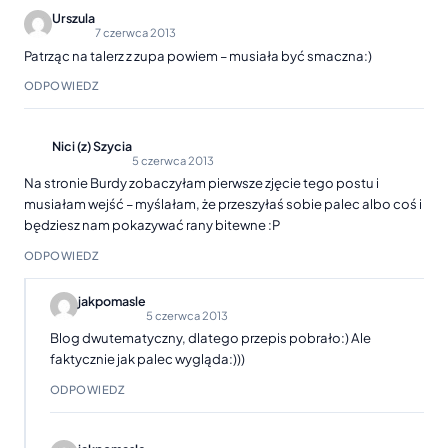
Urszula
7 czerwca 2013
Patrząc na talerz z zupa powiem – musiała być smaczna:)
ODPOWIEDZ
Nici (z) Szycia
5 czerwca 2013
Na stronie Burdy zobaczyłam pierwsze zjęcie tego postu i
musiałam wejść – myślałam, że przeszyłaś sobie palec albo coś i
będziesz nam pokazywać rany bitewne :P
ODPOWIEDZ
jakpomasle
5 czerwca 2013
Blog dwutematyczny, dlatego przepis pobrało:) Ale
faktycznie jak palec wygląda:)))
ODPOWIEDZ