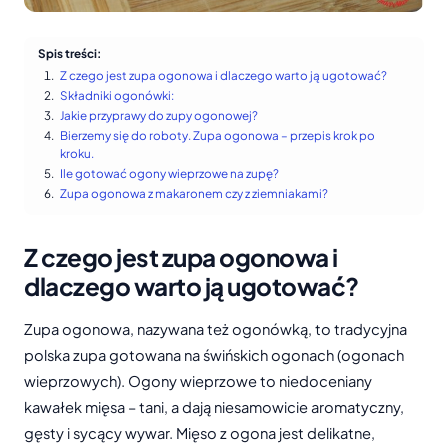
Spis treści:
Z czego jest zupa ogonowa i dlaczego warto ją ugotować?
Składniki ogonówki:
Jakie przyprawy do zupy ogonowej?
Bierzemy się do roboty. Zupa ogonowa – przepis krok po
kroku.
Ile gotować ogony wieprzowe na zupę?
Zupa ogonowa z makaronem czy z ziemniakami?
Z czego jest zupa ogonowa i
dlaczego warto ją ugotować?
Zupa ogonowa, nazywana też ogonówką, to tradycyjna
polska zupa gotowana na świńskich ogonach (ogonach
wieprzowych). Ogony wieprzowe to niedoceniany
kawałek mięsa – tani, a dają niesamowicie aromatyczny,
gęsty i sycący wywar. Mięso z ogona jest delikatne,