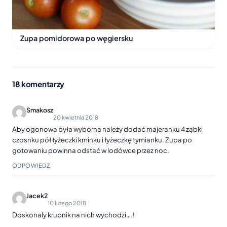
Zupa pomidorowa po węgiersku
18 komentarzy
Smakosz
20 kwietnia 2018
Aby ogonowa była wyborna należy dodać majeranku 4 ząbki
czosnku pół łyżeczki kminku i łyżeczkę tymianku. Zupa po
gotowaniu powinna odstać w lodówce przez noc.
ODPOWIEDZ
Jacek2
10 lutego 2018
Doskonaly krupnik na nich wychodzi….!