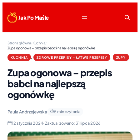
Jak Po Maśle
Strona główna
/
Kuchnia
/
Zupa ogonowa – przepis babci na najlepszą ogonówkę
, 
, 
KUCHNIA
ZDROWE PRZEPISY – ŁATWE PRZEPISY
ZUPY
Zupa ogonowa – przepis
babci na najlepszą
ogonówkę
Paula Andrzejewska
5 min czytania
12 stycznia 2024
· Zaktualizowano:
31 lipca 2026