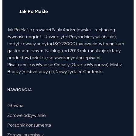
Jak Po Maśle
Jak Po Maśle prowadzi Paula Andrzejewska – technolog
żywności (mgr inż., Uniwersytet Przyrodniczy w Lublinie),
certyfikowany audytor ISO 22000 i nauczyciel w technikum
gastronomicznym. Na blogu od 2013 roku analizuje składy
produktów i dzieli się sprawdzonymi przepisami.
Pisali o mnie w Wysokie Obcasy (Gazeta Wyborcza), Mistrz
Branży (mistrzbranzy.pl), Nowy Tydzień Chełmski.
NAWIGACJA
Główna
Zdrowe odżywianie
Poradnik konsumenta
Zdrowe przepisy