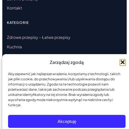
Kontakt
KATEGORIE
Zdrowe przepisy – Łatwe przepisy
Kuchnia
Ciasta
Zarządzaj zgodą
Danie główne
Aby zapewnić jak najlepsze wrażenia, korzystamy z technologii, takich
Przystawki
jak pliki cookie, do przechowywania i/lub uzyskiwania dostępu do
Desery
informacji o urządzeniu. Zgoda na te technologie pozwoli nam
przetwarzać dane, takie jak zachowanie podczas przeglądania lub
Okazjonalna
unikalne identyfikatory na tej stronie. Brak wyrażenia zgody lub
wycofanie zgody może niekorzystnie wpłynąć na niektóre cechy i
Artykuł sponsorowany
funkcje.
Akceptuję