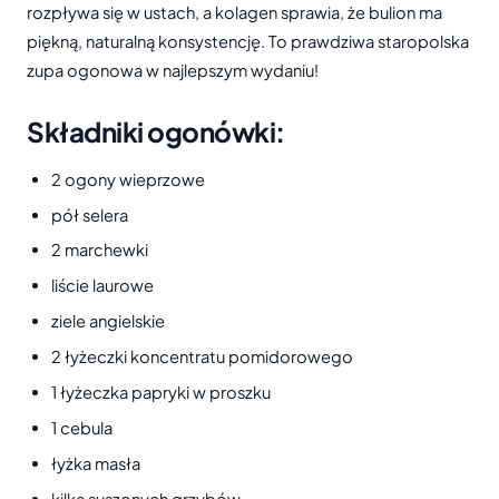
rozpływa się w ustach, a kolagen sprawia, że bulion ma
piękną, naturalną konsystencję. To prawdziwa staropolska
zupa ogonowa w najlepszym wydaniu!
Składniki ogonówki:
2 ogony wieprzowe
pół selera
2 marchewki
liście laurowe
ziele angielskie
2 łyżeczki koncentratu pomidorowego
1 łyżeczka papryki w proszku
1 cebula
łyżka masła
kilka suszonych grzybów