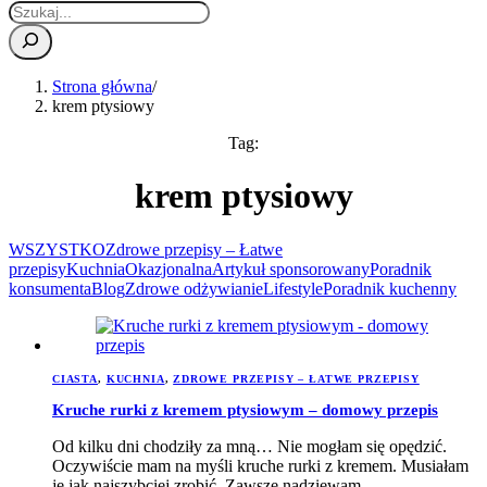
Strona główna
/
krem ptysiowy
Tag:
krem ptysiowy
WSZYSTKO
Zdrowe przepisy – Łatwe
przepisy
Kuchnia
Okazjonalna
Artykuł sponsorowany
Poradnik
konsumenta
Blog
Zdrowe odżywianie
Lifestyle
Poradnik kuchenny
CIASTA
,
KUCHNIA
,
ZDROWE PRZEPISY – ŁATWE PRZEPISY
Kruche rurki z kremem ptysiowym – domowy przepis
Od kilku dni chodziły za mną… Nie mogłam się opędzić.
Oczywiście mam na myśli kruche rurki z kremem. Musiałam
je jak najszybciej zrobić. Zawsze nadziewam…