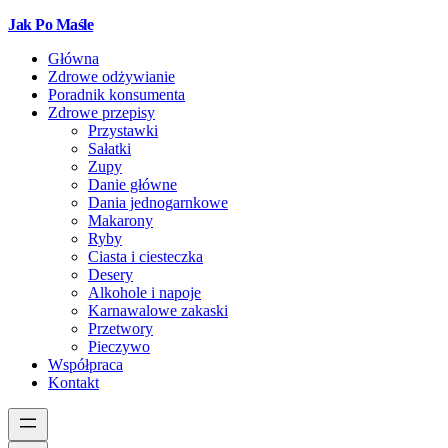
Jak Po Maśle
Główna
Zdrowe odżywianie
Poradnik konsumenta
Zdrowe przepisy
Przystawki
Sałatki
Zupy
Danie główne
Dania jednogarnkowe
Makarony
Ryby
Ciasta i ciesteczka
Desery
Alkohole i napoje
Karnawalowe zakaski
Przetwory
Pieczywo
Współpraca
Kontakt