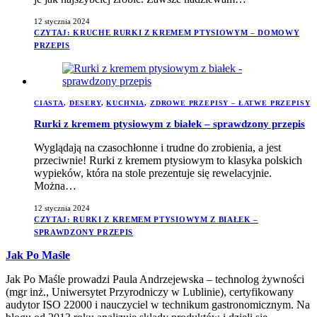
12 stycznia 2024
CZYTAJ
: KRUCHE RURKI Z KREMEM PTYSIOWYM – DOMOWY
PRZEPIS
CIASTA
,
DESERY
,
KUCHNIA
,
ZDROWE PRZEPISY – ŁATWE PRZEPISY
Rurki z kremem ptysiowym z białek – sprawdzony przepis
Wyglądają na czasochłonne i trudne do zrobienia, a jest
przeciwnie! Rurki z kremem ptysiowym to klasyka polskich
wypieków, która na stole prezentuje się rewelacyjnie.
Można…
12 stycznia 2024
CZYTAJ
: RURKI Z KREMEM PTYSIOWYM Z BIAŁEK –
SPRAWDZONY PRZEPIS
Jak Po Maśle
Jak Po Maśle prowadzi Paula Andrzejewska – technolog żywności
(mgr inż., Uniwersytet Przyrodniczy w Lublinie), certyfikowany
audytor ISO 22000 i nauczyciel w technikum gastronomicznym. Na