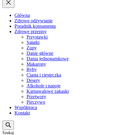
Główna
Zdrowe odżywianie
Poradnik konsumenta
Zdrowe przepisy
Przystawki
Sałatki
Zupy
Danie główne
Dania jednogarnkowe
Makarony
Ryby
Ciasta i ciesteczka
Desery
Alkohole i napoje
Karnawalowe zakaski
Przetwory
Pieczywo
Współpraca
Kontakt
Szukaj