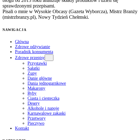
blogu od 2013 roku analizuje składy produktów i dzieli się
sprawdzonymi przepisami.
Pisali o mnie w Wysokie Obcasy (Gazeta Wyborcza), Mistrz Branży
(mistrzbranzy.pl), Nowy Tydzień Chełmski.
NAWIGACJA
Główna
Zdrowe odżywianie
Poradnik konsumenta
Zdrowe przepisy
Przystawki
Sałatki
Zupy
Danie główne
Dania jednogarnkowe
Makarony
Ryby
Ciasta i ciesteczka
Desery
Alkohole i napoje
Karnawalowe zakaski
Przetwory
Pieczywo
Kontakt