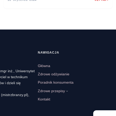
:
ZAPIEKANKA
RYŻOWA
Z
KIWI
I
JABŁKAMI
–
PIECZONE
KIWI
NAWIGACJA
Główna
mgr inż., Uniwersytet
Zdrowe odżywianie
yciel w technikum
Poradnik konsumenta
 i dzieli się
Zdrowe przepisy
(mistrzbranzy.pl),
Kontakt