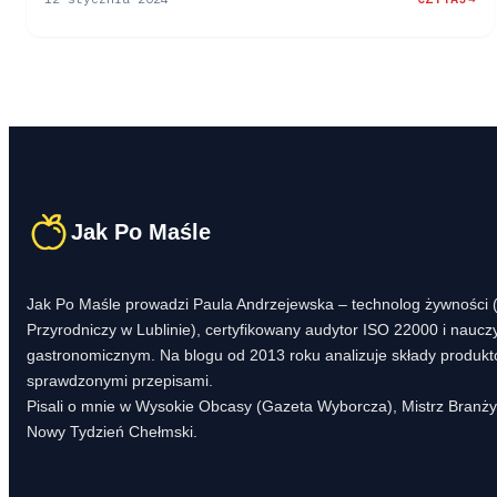
:
DESER
Z
BITĄ
ŚMIETANĄ
I
OWOCAMI
Jak Po Maśle
Jak Po Maśle prowadzi Paula Andrzejewska – technolog żywności (
Przyrodniczy w Lublinie), certyfikowany audytor ISO 22000 i naucz
gastronomicznym. Na blogu od 2013 roku analizuje składy produktów
sprawdzonymi przepisami.
Pisali o mnie w Wysokie Obcasy (Gazeta Wyborcza), Mistrz Branży 
Nowy Tydzień Chełmski.