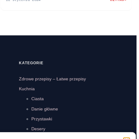
:
TORT
Z
KIWI
NA
BISZKOPCIE
–
LEKKI
PRZEPIS
KROK
PO
KATEGORIE
KROKU
Zdrowe przepisy – Łatwe przepisy
Kuchnia
Ciasta
Danie główne
Przystawki
Desery
Okazjonalna