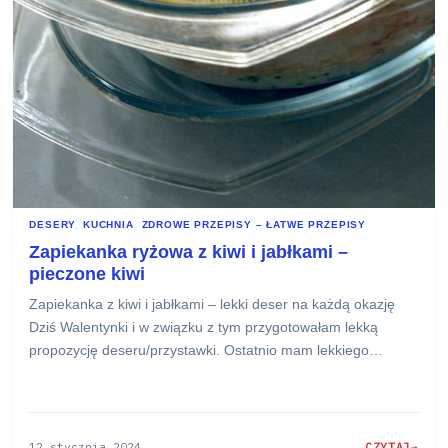
DESERY
, 
KUCHNIA
, 
ZDROWE PRZEPISY – ŁATWE PRZEPISY
Zapiekanka ryżowa z kiwi i jabłkami –
pieczone kiwi
Zapiekanka z kiwi i jabłkami – lekki deser na każdą okazję
Dziś Walentynki i w związku z tym przygotowałam lekką
propozycję deseru/przystawki. Ostatnio mam lekkiego…
12 stycznia 2024
CZYTAJ