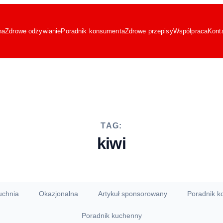
na
Zdrowe odżywianie
Poradnik konsumenta
Zdrowe przepisy
Współpraca
Kont
TAG:
kiwi
uchnia
Okazjonalna
Artykuł sponsorowany
Poradnik 
Poradnik kuchenny