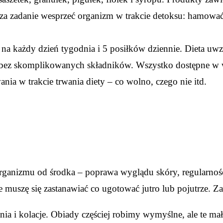
ą za zadanie wesprzeć organizm w trakcie detoksu: hamowa
m na każdy dzień tygodnia i 5 posiłków dziennie. Dieta uw
, bez skomplikowanych składników. Wszystko dostępne w 
ia w trakcie trwania diety – co wolno, czego nie itd.
rganizmu od środka – poprawa wyglądu skóry, regularnoś
e muszę się zastanawiać co ugotować jutro lub pojutrze. 
i kolacje. Obiady częściej robimy wymyślne, ale te małe p