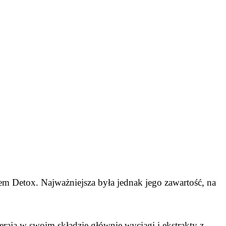
sem Detox. Najważniejsza była jednak jego zawartość, na
erają w swoim składzie głównie wyciągi i ekstrakty z