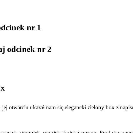
dcinek nr 1
aj odcinek nr 2
ox
 jej otwarciu ukazał nam się elegancki zielony box z napi
szetek, granulek, pigułek, fiolek i syropu. Produkty zawi