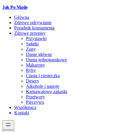
Jak Po Maśle
Główna
Zdrowe odżywianie
Poradnik konsumenta
Zdrowe przepisy
Przystawki
Sałatki
Zupy
Danie główne
Dania jednogarnkowe
Makarony
Ryby
Ciasta i ciesteczka
Desery
Alkohole i napoje
Karnawalowe zakaski
Przetwory
Pieczywo
Współpraca
Kontakt