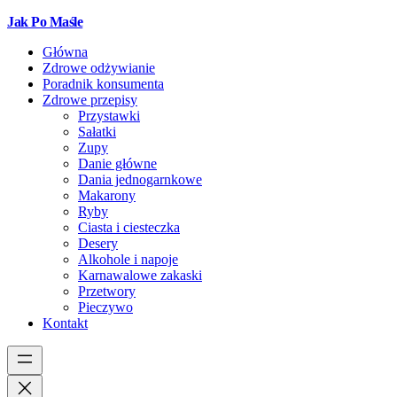
Jak Po Maśle
Główna
Zdrowe odżywianie
Poradnik konsumenta
Zdrowe przepisy
Przystawki
Sałatki
Zupy
Danie główne
Dania jednogarnkowe
Makarony
Ryby
Ciasta i ciesteczka
Desery
Alkohole i napoje
Karnawalowe zakaski
Przetwory
Pieczywo
Kontakt