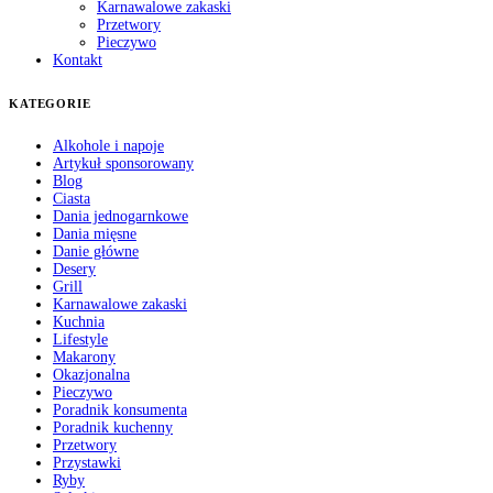
Karnawalowe zakaski
Przetwory
Pieczywo
Kontakt
KATEGORIE
Alkohole i napoje
Artykuł sponsorowany
Blog
Ciasta
Dania jednogarnkowe
Dania mięsne
Danie główne
Desery
Grill
Karnawalowe zakaski
Kuchnia
Lifestyle
Makarony
Okazjonalna
Pieczywo
Poradnik konsumenta
Poradnik kuchenny
Przetwory
Przystawki
Ryby