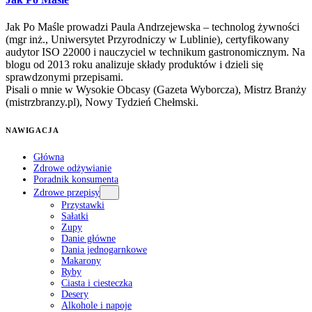
Jak Po Maśle prowadzi Paula Andrzejewska – technolog żywności
(mgr inż., Uniwersytet Przyrodniczy w Lublinie), certyfikowany
audytor ISO 22000 i nauczyciel w technikum gastronomicznym. Na
blogu od 2013 roku analizuje składy produktów i dzieli się
sprawdzonymi przepisami.
Pisali o mnie w Wysokie Obcasy (Gazeta Wyborcza), Mistrz Branży
(mistrzbranzy.pl), Nowy Tydzień Chełmski.
NAWIGACJA
Główna
Zdrowe odżywianie
Poradnik konsumenta
Zdrowe przepisy
Przystawki
Sałatki
Zupy
Danie główne
Dania jednogarnkowe
Makarony
Ryby
Ciasta i ciesteczka
Desery
Alkohole i napoje