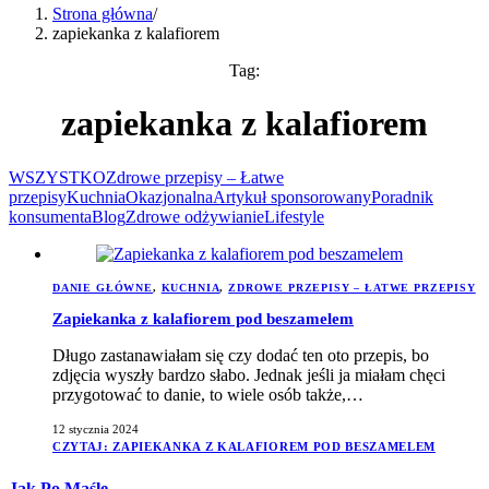
Strona główna
/
zapiekanka z kalafiorem
Tag:
zapiekanka z kalafiorem
WSZYSTKO
Zdrowe przepisy – Łatwe
przepisy
Kuchnia
Okazjonalna
Artykuł sponsorowany
Poradnik
konsumenta
Blog
Zdrowe odżywianie
Lifestyle
DANIE GŁÓWNE
,
KUCHNIA
,
ZDROWE PRZEPISY – ŁATWE PRZEPISY
Zapiekanka z kalafiorem pod beszamelem
Długo zastanawiałam się czy dodać ten oto przepis, bo
zdjęcia wyszły bardzo słabo. Jednak jeśli ja miałam chęci
przygotować to danie, to wiele osób także,…
12 stycznia 2024
CZYTAJ
: ZAPIEKANKA Z KALAFIOREM POD BESZAMELEM
Jak Po Maśle