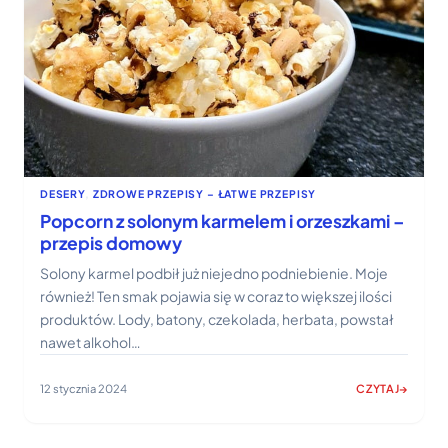
DESERY
, 
ZDROWE PRZEPISY – ŁATWE PRZEPISY
Popcorn z solonym karmelem i orzeszkami –
przepis domowy
Solony karmel podbił już niejedno podniebienie. Moje
również! Ten smak pojawia się w coraz to większej ilości
produktów. Lody, batony, czekolada, herbata, powstał
nawet alkohol…
12 stycznia 2024
CZYTAJ
:
POPCORN
Z