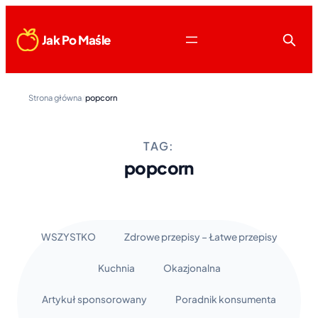
Jak Po Maśle
Strona główna
/
popcorn
TAG:
popcorn
WSZYSTKO
Zdrowe przepisy – Łatwe przepisy
Kuchnia
Okazjonalna
Artykuł sponsorowany
Poradnik konsumenta