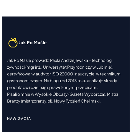
SOLONYM
KARMELEM
I
ORZESZKAMI
–
PRZEPIS
DOMOWY
Jak Po Maśle
Jak Po Maśle prowadzi Paula Andrzejewska – technolog
żywności (mgr inż., Uniwersytet Przyrodniczy w Lublinie),
certyfikowany audytor ISO 22000 i nauczyciel w technikum
gastronomicznym. Na blogu od 2013 roku analizuje składy
produktów i dzieli się sprawdzonymi przepisami.
Pisali o mnie w Wysokie Obcasy (Gazeta Wyborcza), Mistrz
Branży (mistrzbranzy.pl), Nowy Tydzień Chełmski.
NAWIGACJA