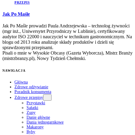
PRZEPIS
Jak Po Maśle
Jak Po Maśle prowadzi Paula Andrzejewska – technolog żywności
(mgr inż., Uniwersytet Przyrodniczy w Lublinie), certyfikowany
audytor ISO 22000 i nauczyciel w technikum gastronomicznym. Na
blogu od 2013 roku analizuje składy produktów i dzieli się
sprawdzonymi przepisami.
Pisali o mnie w Wysokie Obcasy (Gazeta Wyborcza), Mistrz Branży
(mistrzbranzy.pl), Nowy Tydzień Chełmski.
NAWIGACJA
Główna
Zdrowe odżywianie
Poradnik konsumenta
Zdrowe przepisy
Przystawki
Sałatki
Zupy
Danie główne
Dania jednogarnkowe
Makarony
Ryby