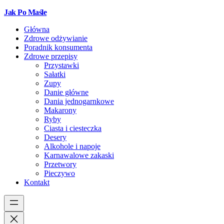
Jak Po Maśle
Główna
Zdrowe odżywianie
Poradnik konsumenta
Zdrowe przepisy
Przystawki
Sałatki
Zupy
Danie główne
Dania jednogarnkowe
Makarony
Ryby
Ciasta i ciesteczka
Desery
Alkohole i napoje
Karnawalowe zakaski
Przetwory
Pieczywo
Kontakt