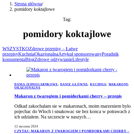
Strona główna
/
pomidory koktajlowe
Tag:
pomidory koktajlowe
WSZYSTKO
Zdrowe przepisy – Łatwe
przepisy
Kuchnia
Okazjonalna
Artykuł sponsorowany
Poradnik
konsumenta
Blog
Zdrowe odżywianie
Lifestyle
DANIA JEDNOGARNKOWE
,
DANIE GŁÓWNE
,
KUCHNIA
,
MAKARONY
,
OKAZJONALNA
Makaron z twarogiem i pomidorkami cherry – przepis
Odkad zakochalam sie w makaronach, moim marzeniem bylo
pojechac do Wloch i smakowac sie bez konca w potrawach z
ich udzialem. Na szczescie w naszych…
12 stycznia 2024
CZYTAJ
: MAKARON Z TWAROGIEM I POMIDORKAMI CHERRY –