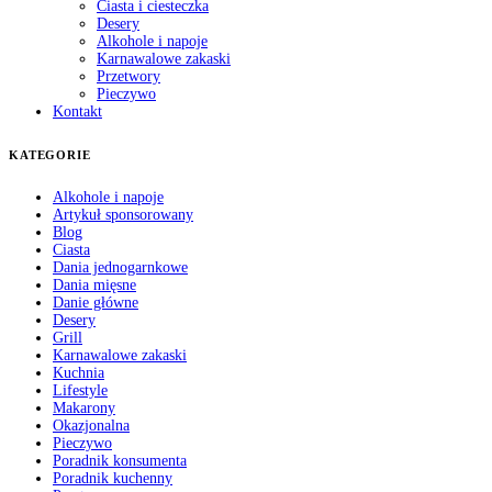
Ciasta i ciesteczka
Desery
Alkohole i napoje
Karnawalowe zakaski
Przetwory
Pieczywo
Kontakt
KATEGORIE
Alkohole i napoje
Artykuł sponsorowany
Blog
Ciasta
Dania jednogarnkowe
Dania mięsne
Danie główne
Desery
Grill
Karnawalowe zakaski
Kuchnia
Lifestyle
Makarony
Okazjonalna
Pieczywo
Poradnik konsumenta
Poradnik kuchenny