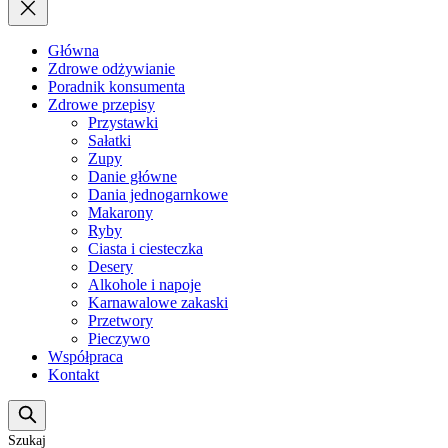
Główna
Zdrowe odżywianie
Poradnik konsumenta
Zdrowe przepisy
Przystawki
Sałatki
Zupy
Danie główne
Dania jednogarnkowe
Makarony
Ryby
Ciasta i ciesteczka
Desery
Alkohole i napoje
Karnawalowe zakaski
Przetwory
Pieczywo
Współpraca
Kontakt
Szukaj