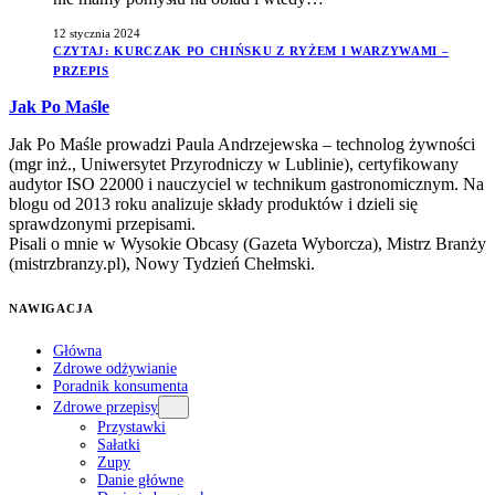
12 stycznia 2024
CZYTAJ
: KURCZAK PO CHIŃSKU Z RYŻEM I WARZYWAMI –
PRZEPIS
Jak Po Maśle
Jak Po Maśle prowadzi Paula Andrzejewska – technolog żywności
(mgr inż., Uniwersytet Przyrodniczy w Lublinie), certyfikowany
audytor ISO 22000 i nauczyciel w technikum gastronomicznym. Na
blogu od 2013 roku analizuje składy produktów i dzieli się
sprawdzonymi przepisami.
Pisali o mnie w Wysokie Obcasy (Gazeta Wyborcza), Mistrz Branży
(mistrzbranzy.pl), Nowy Tydzień Chełmski.
NAWIGACJA
Główna
Zdrowe odżywianie
Poradnik konsumenta
Zdrowe przepisy
Przystawki
Sałatki
Zupy
Danie główne