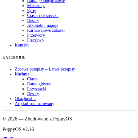
Dania jednogarnkowe
Makarony
Ryby
Ciasta i ciesteczka
Desery
Alkohole i napoje
Karnawalowe zakaski
Przetwory
Pieczywo
Kontakt
KATEGORIE
Zdrowe przepisy – Łatwe przepisy
Kuchnia
Ciasta
Danie główne
Przystawki
Desery
Okazjonalna
Artykuł sponsorowany
© 2026 — Zbudowano z PoppyOS
PoppyOS v2.16