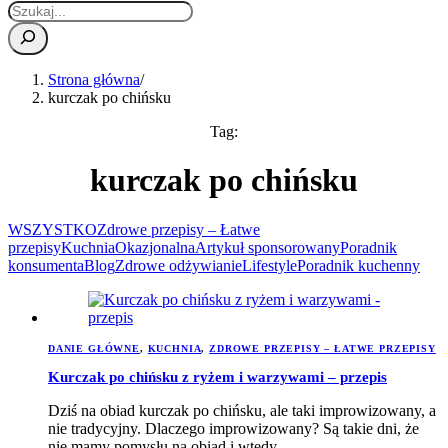
Strona główna
/
kurczak po chińsku
Tag:
kurczak po chińsku
WSZYSTKO
Zdrowe przepisy – Łatwe
przepisy
Kuchnia
Okazjonalna
Artykuł sponsorowany
Poradnik
konsumenta
Blog
Zdrowe odżywianie
Lifestyle
Poradnik kuchenny
DANIE GŁÓWNE
,
KUCHNIA
,
ZDROWE PRZEPISY – ŁATWE PRZEPISY
Kurczak po chińsku z ryżem i warzywami – przepis
Dziś na obiad kurczak po chińsku, ale taki improwizowany, a
nie tradycyjny. Dlaczego improwizowany? Są takie dni, że
nie mamy pomysłu na obiad i wtedy…