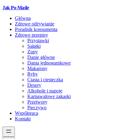
Jak Po Maśle
Główna
Zdrowe odżywianie
Poradnik konsumenta
Zdrowe przepisy
Przystawki
Sałatki
Zupy
Danie główne
Dania jednogarnkowe
Makarony
Ryby
Ciasta i ciesteczka
Desery
Alkohole i napoje
Karnawalowe zakaski
Przetwory
Pieczywo
Współpraca
Kontakt