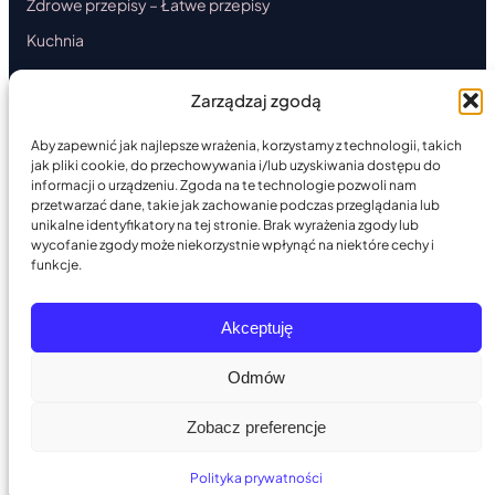
Zdrowe przepisy – Łatwe przepisy
Kuchnia
Ciasta
Zarządzaj zgodą
Danie główne
Przystawki
Aby zapewnić jak najlepsze wrażenia, korzystamy z technologii, takich
jak pliki cookie, do przechowywania i/lub uzyskiwania dostępu do
Desery
informacji o urządzeniu. Zgoda na te technologie pozwoli nam
przetwarzać dane, takie jak zachowanie podczas przeglądania lub
Okazjonalna
unikalne identyfikatory na tej stronie. Brak wyrażenia zgody lub
wycofanie zgody może niekorzystnie wpłynąć na niektóre cechy i
Artykuł sponsorowany
funkcje.
Akceptuję
© 2026 — Zbudowano z PoppyOS
PoppyOS v2.16
Odmów
Zobacz preferencje
Polityka prywatności