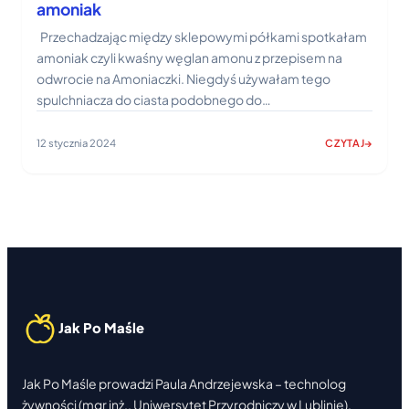
amoniak
Przechadzając między sklepowymi półkami spotkałam
amoniak czyli kwaśny węglan amonu z przepisem na
odwrocie na Amoniaczki. Niegdyś używałam tego
spulchniacza do ciasta podobnego do…
12 stycznia 2024
CZYTAJ
:
AMONIACZKI
–
PULCHNE
CIASTECZKA
BABCI
NA
AMONIAK
Jak Po Maśle
Jak Po Maśle prowadzi Paula Andrzejewska – technolog
żywności (mgr inż., Uniwersytet Przyrodniczy w Lublinie),