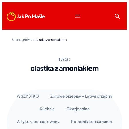
Jak Po Maśle
Strona główna
/
ciastka z amoniakiem
TAG:
ciastka z amoniakiem
WSZYSTKO
Zdrowe przepisy – Łatwe przepisy
Kuchnia
Okazjonalna
Artykuł sponsorowany
Poradnik konsumenta