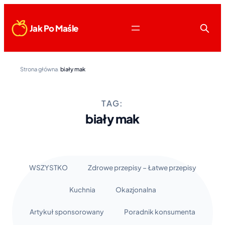
Jak Po Maśle
Strona główna
/
biały mak
TAG:
biały mak
WSZYSTKO
Zdrowe przepisy – Łatwe przepisy
Kuchnia
Okazjonalna
Artykuł sponsorowany
Poradnik konsumenta