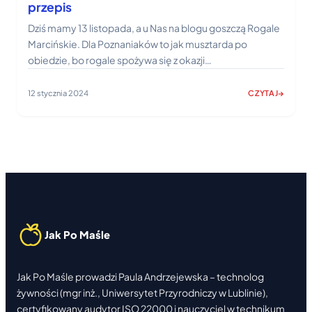
przepis
Dziś mamy 13 listopada, a u Nas na blogu goszczą Rogale
Marcińskie. Dla Poznaniaków to jak musztarda po
obiedzie, bo rogale spożywa się z okazji…
12 stycznia 2024
CZYTAJ
:
ROGALE
ŚWIĘTOMARCI
Z
BIAŁYM
MAKIEM
–
PRZEPIS
Jak Po Maśle
Jak Po Maśle prowadzi Paula Andrzejewska – technolog
żywności (mgr inż., Uniwersytet Przyrodniczy w Lublinie),
certyfikowany audytor ISO 22000 i nauczyciel w technikum