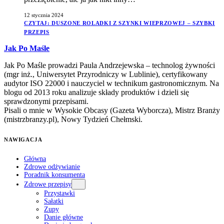
12 stycznia 2024
CZYTAJ
: DUSZONE ROLADKI Z SZYNKI WIEPRZOWEJ – SZYBKI
PRZEPIS
Jak Po Maśle
Jak Po Maśle prowadzi Paula Andrzejewska – technolog żywności
(mgr inż., Uniwersytet Przyrodniczy w Lublinie), certyfikowany
audytor ISO 22000 i nauczyciel w technikum gastronomicznym. Na
blogu od 2013 roku analizuje składy produktów i dzieli się
sprawdzonymi przepisami.
Pisali o mnie w Wysokie Obcasy (Gazeta Wyborcza), Mistrz Branży
(mistrzbranzy.pl), Nowy Tydzień Chełmski.
NAWIGACJA
Główna
Zdrowe odżywianie
Poradnik konsumenta
Zdrowe przepisy
Przystawki
Sałatki
Zupy
Danie główne