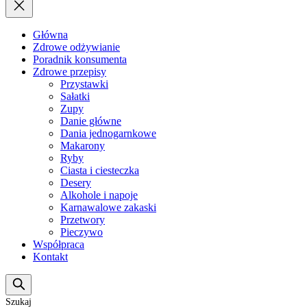
Główna
Zdrowe odżywianie
Poradnik konsumenta
Zdrowe przepisy
Przystawki
Sałatki
Zupy
Danie główne
Dania jednogarnkowe
Makarony
Ryby
Ciasta i ciesteczka
Desery
Alkohole i napoje
Karnawalowe zakaski
Przetwory
Pieczywo
Współpraca
Kontakt
Szukaj