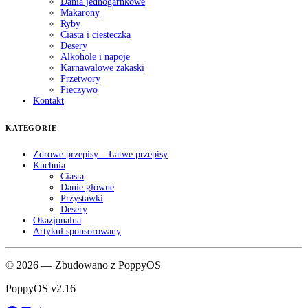
Dania jednogarnkowe
Makarony
Ryby
Ciasta i ciesteczka
Desery
Alkohole i napoje
Karnawalowe zakaski
Przetwory
Pieczywo
Kontakt
KATEGORIE
Zdrowe przepisy – Łatwe przepisy
Kuchnia
Ciasta
Danie główne
Przystawki
Desery
Okazjonalna
Artykuł sponsorowany
© 2026 — Zbudowano z PoppyOS
PoppyOS v2.16