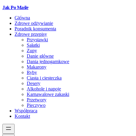
Jak Po Maśle
Główna
Zdrowe odżywianie
Poradnik konsumenta
Zdrowe przepisy
Przystawki
Sałatki
Zupy
Danie główne
Dania jednogarnkowe
Makarony
Ryby
Ciasta i ciesteczka
Desery
Alkohole i napoje
Karnawalowe zakaski
Przetwory
Pieczywo
Współpraca
Kontakt