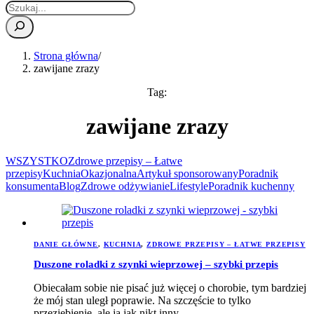
Strona główna
/
zawijane zrazy
Tag:
zawijane zrazy
WSZYSTKO
Zdrowe przepisy – Łatwe
przepisy
Kuchnia
Okazjonalna
Artykuł sponsorowany
Poradnik
konsumenta
Blog
Zdrowe odżywianie
Lifestyle
Poradnik kuchenny
DANIE GŁÓWNE
,
KUCHNIA
,
ZDROWE PRZEPISY – ŁATWE PRZEPISY
Duszone roladki z szynki wieprzowej – szybki przepis
Obiecałam sobie nie pisać już więcej o chorobie, tym bardziej
że mój stan uległ poprawie. Na szczęście to tylko
przeziębienie, ale ja jak nikt inny…