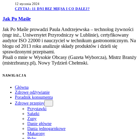
12 stycznia 2024
CZYTAJ
: 11 DNI BEZ MIĘSA I CO DALEJ?
Jak Po Maśle
Jak Po Maśle prowadzi Paula Andrzejewska – technolog żywności
(mgr inż., Uniwersytet Przyrodniczy w Lublinie), certyfikowany
audytor ISO 22000 i nauczyciel w technikum gastronomicznym. Na
blogu od 2013 roku analizuje składy produktów i dzieli się
sprawdzonymi przepisami.
Pisali o mnie w Wysokie Obcasy (Gazeta Wyborcza), Mistrz Branży
(mistrzbranzy.pl), Nowy Tydzień Chełmski.
NAWIGACJA
Główna
Zdrowe odżywianie
Poradnik konsumenta
Zdrowe przepisy
Przystawki
Sałatki
Zupy
Danie główne
Dania jednogarnkowe
Makarony
Ryby