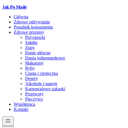
Jak Po Maśle
Główna
Zdrowe odżywianie
Poradnik konsumenta
Zdrowe przepisy
Przystawki
Sałatki
Zupy
Danie główne
Dania jednogarnkowe
Makarony
Ryby
Ciasta i ciesteczka
Desery
Alkohole i napoje
Karnawalowe zakaski
Przetwory
Pieczywo
Współpraca
Kontakt