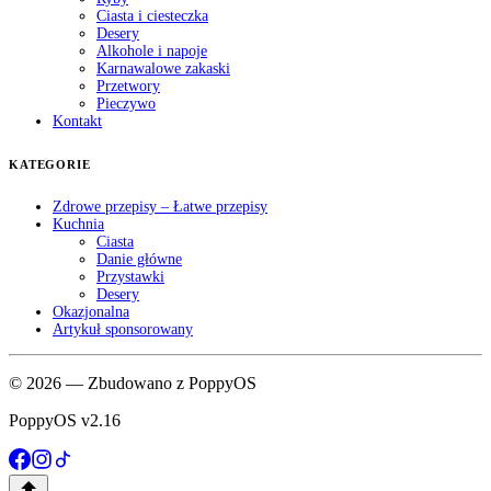
Ciasta i ciesteczka
Desery
Alkohole i napoje
Karnawalowe zakaski
Przetwory
Pieczywo
Kontakt
KATEGORIE
Zdrowe przepisy – Łatwe przepisy
Kuchnia
Ciasta
Danie główne
Przystawki
Desery
Okazjonalna
Artykuł sponsorowany
© 2026 — Zbudowano z PoppyOS
PoppyOS v2.16