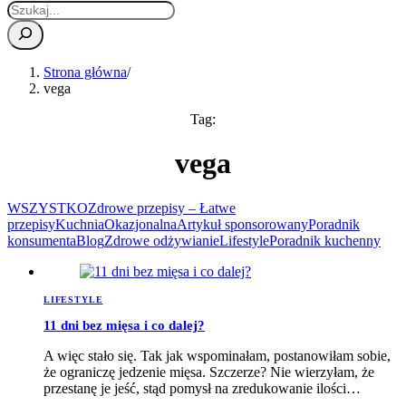
Strona główna
/
vega
Tag:
vega
WSZYSTKO
Zdrowe przepisy – Łatwe
przepisy
Kuchnia
Okazjonalna
Artykuł sponsorowany
Poradnik
konsumenta
Blog
Zdrowe odżywianie
Lifestyle
Poradnik kuchenny
LIFESTYLE
11 dni bez mięsa i co dalej?
A więc stało się. Tak jak wspominałam, postanowiłam sobie,
że ograniczę jedzenie mięsa. Szczerze? Nie wierzyłam, że
przestanę je jeść, stąd pomysł na zredukowanie ilości…