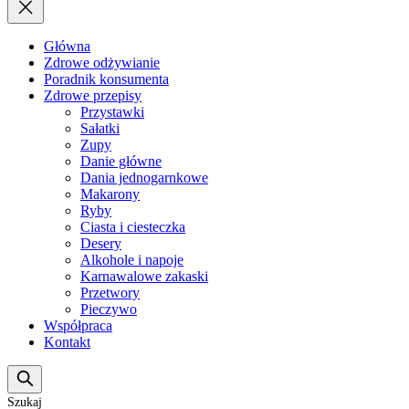
Główna
Zdrowe odżywianie
Poradnik konsumenta
Zdrowe przepisy
Przystawki
Sałatki
Zupy
Danie główne
Dania jednogarnkowe
Makarony
Ryby
Ciasta i ciesteczka
Desery
Alkohole i napoje
Karnawalowe zakaski
Przetwory
Pieczywo
Współpraca
Kontakt
Szukaj