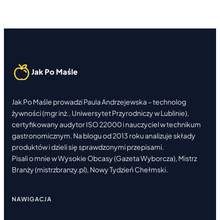
JABŁECZNIK
POD
CHMURKĄ
Jak Po Maśle
Jak Po Maśle prowadzi Paula Andrzejewska – technolog
żywności (mgr inż., Uniwersytet Przyrodniczy w Lublinie),
certyfikowany audytor ISO 22000 i nauczyciel w technikum
gastronomicznym. Na blogu od 2013 roku analizuje składy
produktów i dzieli się sprawdzonymi przepisami.
Pisali o mnie w Wysokie Obcasy (Gazeta Wyborcza), Mistrz
Branży (mistrzbranzy.pl), Nowy Tydzień Chełmski.
NAWIGACJA