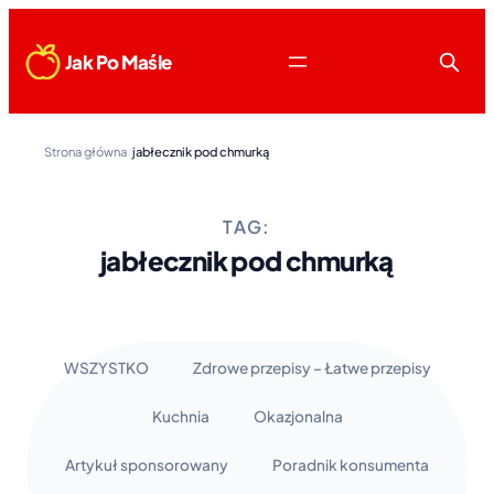
Jak Po Maśle
Strona główna
/
jabłecznik pod chmurką
TAG:
jabłecznik pod chmurką
WSZYSTKO
Zdrowe przepisy – Łatwe przepisy
Kuchnia
Okazjonalna
Artykuł sponsorowany
Poradnik konsumenta