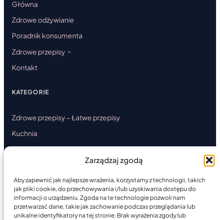
Główna
Zdrowe odżywianie
Poradnik konsumenta
Zdrowe przepisy
Kontakt
KATEGORIE
Zdrowe przepisy – Łatwe przepisy
Kuchnia
Ciasta
Zarządzaj zgodą
Danie główne
Przystawki
Aby zapewnić jak najlepsze wrażenia, korzystamy z technologii, takich
jak pliki cookie, do przechowywania i/lub uzyskiwania dostępu do
Desery
informacji o urządzeniu. Zgoda na te technologie pozwoli nam
przetwarzać dane, takie jak zachowanie podczas przeglądania lub
Okazjonalna
unikalne identyfikatory na tej stronie. Brak wyrażenia zgody lub