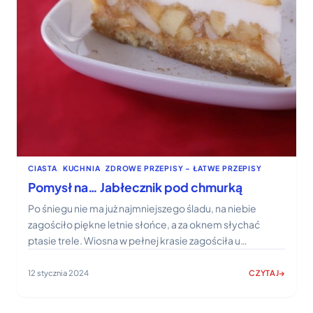
CIASTA
, 
KUCHNIA
, 
ZDROWE PRZEPISY – ŁATWE PRZEPISY
Pomysł na… Jabłecznik pod chmurką
Po śniegu nie ma już najmniejszego śladu, na niebie
zagościło piękne letnie słońce, a za oknem słychać
ptasie trele. Wiosna w pełnej krasie zagościła u…
12 stycznia 2024
CZYTAJ
:
POMYSŁ
NA…