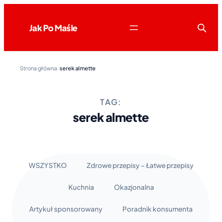
Jak Po Maśle
Strona główna
/
serek almette
TAG:
serek almette
WSZYSTKO
Zdrowe przepisy – Łatwe przepisy
Kuchnia
Okazjonalna
Artykuł sponsorowany
Poradnik konsumenta