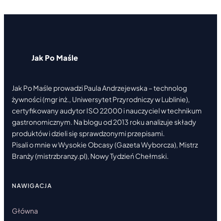
–
4
POMYSŁY
NA
WIOSENNE
DANIA
Jak Po Maśle
Jak Po Maśle prowadzi Paula Andrzejewska – technolog
żywności (mgr inż., Uniwersytet Przyrodniczy w Lublinie),
certyfikowany audytor ISO 22000 i nauczyciel w technikum
gastronomicznym. Na blogu od 2013 roku analizuje składy
produktów i dzieli się sprawdzonymi przepisami.
Pisali o mnie w Wysokie Obcasy (Gazeta Wyborcza), Mistrz
Branży (mistrzbranzy.pl), Nowy Tydzień Chełmski.
NAWIGACJA
Główna