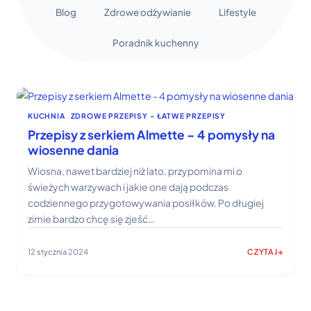
Blog
Zdrowe odżywianie
Lifestyle
Poradnik kuchenny
KUCHNIA
, 
ZDROWE PRZEPISY – ŁATWE PRZEPISY
Przepisy z serkiem Almette – 4 pomysły na
wiosenne dania
Wiosna, nawet bardziej niż lato, przypomina mi o
świeżych warzywach i jakie one dają podczas
codziennego przygotowywania posiłków. Po długiej
zimie bardzo chcę się zjeść…
12 stycznia 2024
CZYTAJ
:
PRZEPISY
Z
SERKIEM
ALMETTE