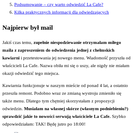
Podsumowanie – czy warto odwiedzić La Cafe?
Kilka praktycznych informacji dla odwiedzających
Najpierw był mail
Jakiś czas temu,
zupełnie niespodziewanie otrzymałam miłego
maila z zaproszeniem do odwiedzenia jednej z chełmskich
kawiarni
i przetestowania jej nowego menu. Wiadomość przyszła od
właścicieli La Cafe. Nazwa obiła mi się o uszy, ale nigdy nie miałam
okazji odwiedzić tego miejsca.
Kawiarnia funkcjonuje w naszym mieście od ponad 4 lat, a ostatnio
przeszła remont. Podobno wraz ze zmianą wystroju zmieniło się
także menu. Dlatego tym chętniej skorzystałam z propozycji
odwiedzin.
Musiałam na własnej skórze (własnym podniebieniu?)
sprawdzić jakie to nowości serwują właściciele La Cafe.
Szybko
odpowiedziałam: TAK! Będę jutro po 18:00!