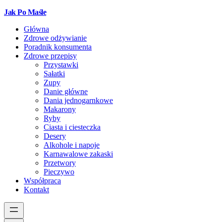
Jak Po Maśle
Główna
Zdrowe odżywianie
Poradnik konsumenta
Zdrowe przepisy
Przystawki
Sałatki
Zupy
Danie główne
Dania jednogarnkowe
Makarony
Ryby
Ciasta i ciesteczka
Desery
Alkohole i napoje
Karnawalowe zakaski
Przetwory
Pieczywo
Współpraca
Kontakt