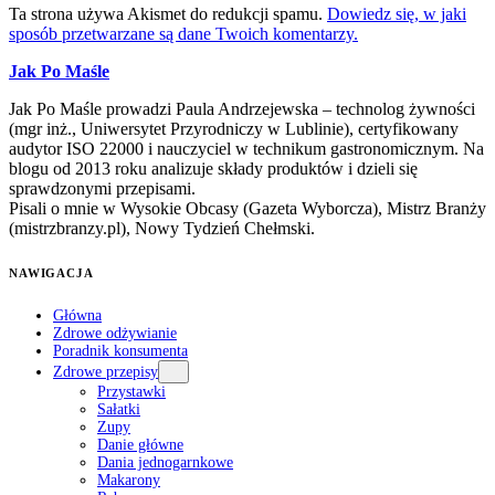
Ta strona używa Akismet do redukcji spamu.
Dowiedz się, w jaki
sposób przetwarzane są dane Twoich komentarzy.
Jak Po Maśle
Jak Po Maśle prowadzi Paula Andrzejewska – technolog żywności
(mgr inż., Uniwersytet Przyrodniczy w Lublinie), certyfikowany
audytor ISO 22000 i nauczyciel w technikum gastronomicznym. Na
blogu od 2013 roku analizuje składy produktów i dzieli się
sprawdzonymi przepisami.
Pisali o mnie w Wysokie Obcasy (Gazeta Wyborcza), Mistrz Branży
(mistrzbranzy.pl), Nowy Tydzień Chełmski.
NAWIGACJA
Główna
Zdrowe odżywianie
Poradnik konsumenta
Zdrowe przepisy
Przystawki
Sałatki
Zupy
Danie główne
Dania jednogarnkowe
Makarony