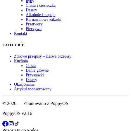
Ryby
Ciasta i ciesteczka
Desery
Alkohole i napoje
Karnawalowe zakaski
Przetwory
Pieczywo
Kontakt
KATEGORIE
Zdrowe przepisy – Łatwe przepisy
Kuchnia
Ciasta
Danie główne
Przystawki
Desery
Okazjonalna
Artykuł sponsorowany
© 2026 — Zbudowano z PoppyOS
PoppyOS v2.16
Pozostało do końca