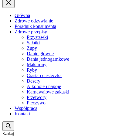
Główna
Zdrowe odżywianie
Poradnik konsumenta
Zdrowe przepisy
Przystawki
Sałatki
Zupy
Danie główne
Dania jednogarnkowe
Makarony
Ryby
Ciasta i ciesteczka
Desery
Alkohole i napoje
Karnawalowe zakaski
Przetwory
Pieczywo
Współpraca
Kontakt
Szukaj