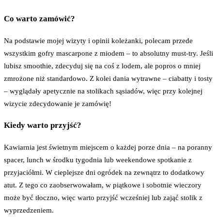
Co warto zamówić?
Na podstawie mojej wizyty i opinii koleżanki, polecam przede
wszystkim gofry mascarpone z miodem – to absolutny must-try. Jeśli
lubisz smoothie, zdecyduj się na coś z lodem, ale popros o mniej
zmrożone niż standardowo. Z kolei dania wytrawne – ciabatty i tosty
– wyglądały apetycznie na stolikach sąsiadów, więc przy kolejnej
wizycie zdecydowanie je zamówię!
Kiedy warto przyjść?
Kawiarnia jest świetnym miejscem o każdej porze dnia – na poranny
spacer, lunch w środku tygodnia lub weekendowe spotkanie z
przyjaciółmi. W cieplejsze dni ogródek na zewnątrz to dodatkowy
atut. Z tego co zaobserwowałam, w piątkowe i sobotnie wieczory
może być tłoczno, więc warto przyjść wcześniej lub zająć stolik z
wyprzedzeniem.