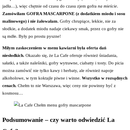
jadła…), więc chętnie od czasu do czasu zjem gofra
na mieście
.
Zamówiłam GOFRA MASCARPONE (z dodatkiem miodu i sosu
malinowego) i nie żałowałam.
Gofry chrupiące, lekkie, nie za
słodkie, a dodatek miodu nadaje ciekawy smak, przez co gofry nie
są mdłe. Były po prostu pyszne!
Miłym zaskoczeniem w menu kawiarni była oferta dań
niesłodkich.
Okazało się, że La Cafe oferuje również śniadania,
sałatki, a także naleśniki, gofry wytrawne, ciabatty i tosty. Do picia
można zamówić nie tylko kawy i herbaty, ale również napoje
alkoholowe, w tym koktajle piwne i winne.
Wszystko w rozsądnych
cenach.
Chełm to nie Warszawa, więc ceny nie powinny być z
kosmosu…
Podsumowanie – czy warto odwiedzić La