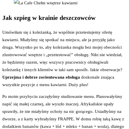
Jak szpieg w krainie deszczowców
Umówiłam się z koleżanką, że wspólnie przetestujemy ofertę
kawiarni. Miałyśmy się spotkać na miejscu, ale ja przyjdę jako
druga. Wszystko po to, aby koleżanka mogła bez mojej obecności
zlustrowować wnętrze i „przetestować” obsługę. Nikt nie wiedział,
że będziemy razem, więc wszyscy pracownicy obsługiwali
koleżankę i innych klientów w taki sam sposób. Jakie obserwacje?
Uprzejma i dobrze zorientowana obsługa
doskonale znająca
wszystkie pozycje z menu kawiarni. Duży plus!
Po moim przybyciu zaczęłyśmy studiowanie menu. Planowałyśmy
napić się małej czarnej, ale wyszło inaczej. Afrykańskie upały
sprawiły, że nie miałyśmy ochoty na nic gorącego. Usiadłyśmy na
dworze, a z karty wybrałyśmy FRAPPE. W domu robię taką kawę z
dodatkiem bananów (kawa + lód + mleko + banan + woda), dlatego