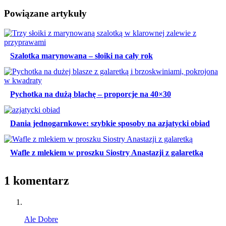
Powiązane artykuły
Szalotka marynowana – słoiki na cały rok
Pychotka na dużą blachę – proporcje na 40×30
Dania jednogarnkowe: szybkie sposoby na azjatycki obiad
Wafle z mlekiem w proszku Siostry Anastazji z galaretką
1 komentarz
Ale Dobre